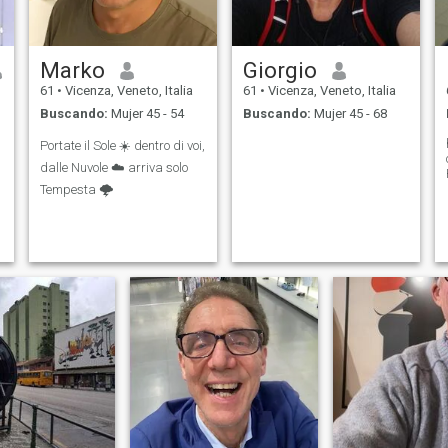
Marko
Giorgio
61
•
Vicenza, Veneto, Italia
61
•
Vicenza, Veneto, Italia
Buscando:
Mujer 45 - 54
Buscando:
Mujer 45 - 68
Portate il Sole ☀️ dentro di voi,
c
dalle Nuvole ☁️ arriva solo
Tempesta 🌩️