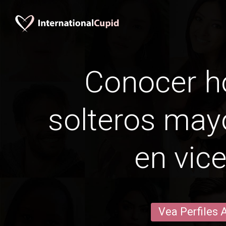
Conocer 
solteros may
en vic
Vea Perfiles 