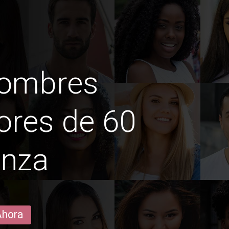
hombres
ores de 60
enza
Ahora