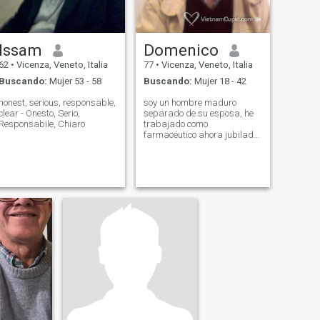
Issam
Domenico
62
•
Vicenza, Veneto, Italia
77
•
Vicenza, Veneto, Italia
Buscando:
Mujer 53 - 58
Buscando:
Mujer 18 - 42
honest, serious, responsable,
soy un hombre maduro
lear - Onesto, Serio,
separado de su esposa, he
Responsabile, Chiaro
trabajado como
farmacéutico ahora jubilado,
quiero una pareja e incluso
tengo un hijo