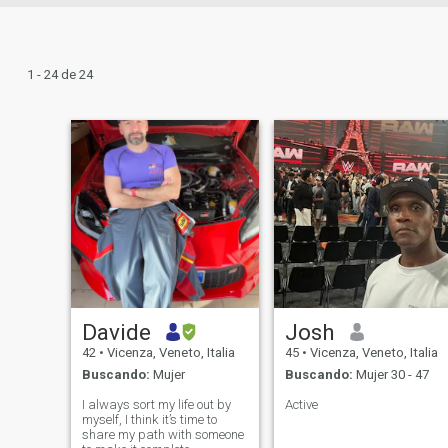
1 - 24 de 24
Davide
Josh
42
•
Vicenza, Veneto, Italia
45
•
Vicenza, Veneto, Italia
Buscando:
Mujer
Buscando:
Mujer 30 - 47
I always sort my life out by
Active
myself, I think it’s time to
share my path with someone