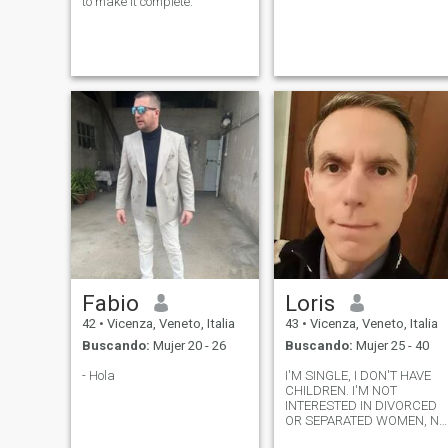
to make it complete.
Fabio
Loris
42
•
Vicenza, Veneto, Italia
43
•
Vicenza, Veneto, Italia
Buscando:
Mujer 20 - 26
Buscando:
Mujer 25 - 40
- Hola
I'M SINGLE, I DON'T HAVE
CHILDREN. I'M NOT
INTERESTED IN DIVORCED
OR SEPARATED WOMEN, NO
SINGLE MOM.