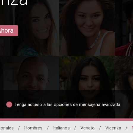
Ahora
Tenga acceso a las opciones de mensajería avanzada
ionales
/
Hombres
/
Italianos
/
Veneto
/
Vicenza
/