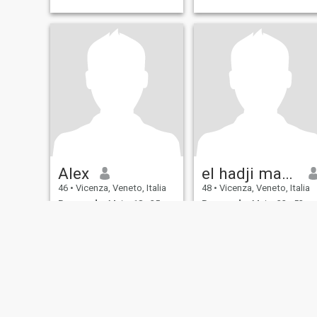
Alex
el hadji mamadou
46
•
Vicenza, Veneto, Italia
48
•
Vicenza, Veneto, Italia
Buscando:
Mujer 18 - 35
Buscando:
Mujer 32 - 52
.