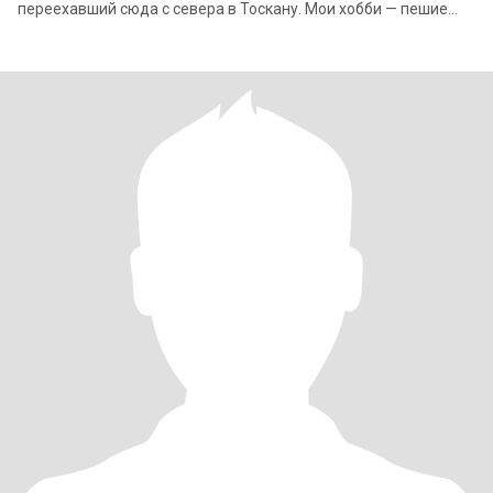
переехавший сюда с севера в Тоскану. Мои хобби — пешие
походы, езда на велоси