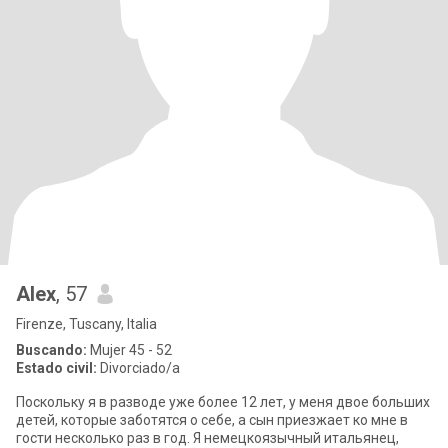
Alex
, 57
Firenze, Tuscany, Italia
Buscando:
Mujer 45 - 52
Estado civil:
Divorciado/a
Поскольку я в разводе уже более 12 лет, у меня двое больших
детей, которые заботятся о себе, а сын приезжает ко мне в
гости несколько раз в год. Я немецкоязычный итальянец,