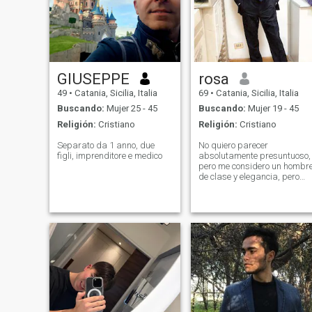
GIUSEPPE
rosa
49
•
Catania, Sicilia, Italia
69
•
Catania, Sicilia, Italia
Buscando:
Mujer 25 - 45
Buscando:
Mujer 19 - 45
Religión:
Cristiano
Religión:
Cristiano
Separato da 1 anno, due
No quiero parecer
figli, imprenditore e medico
absolutamente presuntuoso,
pero me considero un hombr
de clase y elegancia, pero
también un deportista, y no
trivial. Tengo un carácter
fuerte, pero Sensible,
generoso, desinteresado.Me
encanta el mar y la aventura
no bebo, no fumo, soy muy
sincero, odio la violencia. Me
gustaría conocer a una
mujer real de principios
saludables, a quien Para
dar un verdadero gran amor
infinito, para vivir con ella, a