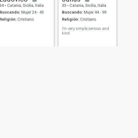
34
•
Catania, Sicilia, Italia
33
•
Catania, Sicilia, Italia
Buscando:
Mujer 24 - 43
Buscando:
Mujer 44 - 99
Religión:
Cristiano
Religión:
Cristiano
I’m very simple,serious and
kind
SIGUIENTE
Pato
50
•
Catania, Sicilia, Italia