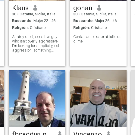
Klaus
gohan
38
•
Catania, Sicilia, Italia
38
•
Catania, Sicilia, Italia
Buscando:
Mujer 22 - 46
Buscando:
Mujer 26 - 46
Religión:
Cristiano
Religión:
Cristiano
A fairly quiet, sensitive guy
Contattami e saprai tutto su
who isn't overly aggressive.
di me
I'm looking for simplicity, not
aggression, something
magical, and above all,
lasting. A person who's quite,
let's say, not too
accommodating, but with
sound Christian principles
and values,
fbcaddisi paolo
Vincenzo