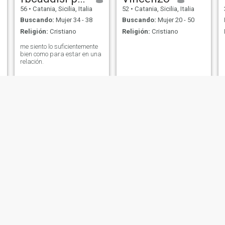
56
•
Catania, Sicilia, Italia
52
•
Catania, Sicilia, Italia
Buscando:
Mujer 34 - 38
Buscando:
Mujer 20 - 50
Religión:
Cristiano
Religión:
Cristiano
me siento lo suficientemente
bien como para estar en una
relación.
ENRICO
Rudolf
30
•
Catania, Sicilia, Italia
64
•
Catania, Sicilia, Italia