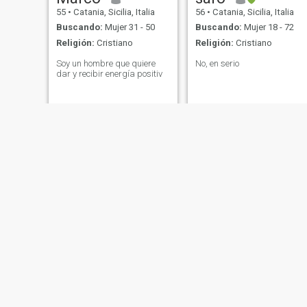
55
•
Catania, Sicilia, Italia
56
•
Catania, Sicilia, Italia
Buscando:
Mujer 31 - 50
Buscando:
Mujer 18 - 72
Religión:
Cristiano
Religión:
Cristiano
Soy un hombre que quiere
No, en serio
dar y recibir energía positiv
Francesco
Giuse
49
•
Catania, Sicilia, Italia
51
•
Catania, Sicilia, Italia