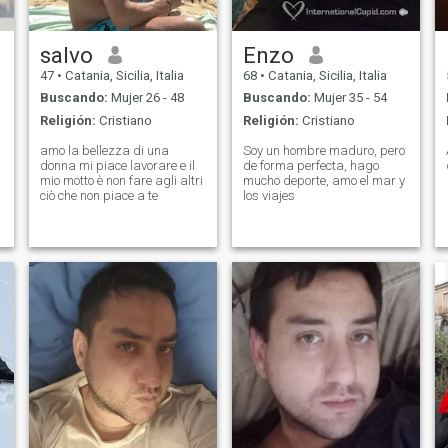
salvo
Enzo
47
•
Catania, Sicilia, Italia
68
•
Catania, Sicilia, Italia
Buscando:
Mujer 26 - 48
Buscando:
Mujer 35 - 54
Religión:
Cristiano
Religión:
Cristiano
amo la bellezza di una
Soy un hombre maduro, pero
donna mi piace lavorare e il
de forma perfecta, hago
mio motto è non fare agli altri
mucho deporte, amo el mar y
ciò che non piace a te
los viajes