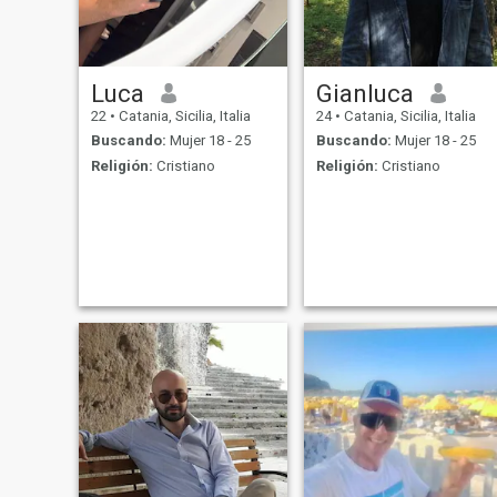
ella, su felicidad, debe ser m
goal.To hacer que se sienta
realmente como una
pequeña princesa, soy muy
romántico
Luca
Gianluca
22
•
Catania, Sicilia, Italia
24
•
Catania, Sicilia, Italia
Buscando:
Mujer 18 - 25
Buscando:
Mujer 18 - 25
Religión:
Cristiano
Religión:
Cristiano