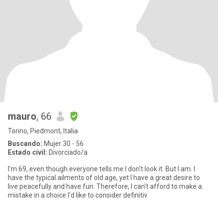
mauro
, 66
Torino, Piedmont, Italia
Buscando:
Mujer 30 - 56
Estado civil:
Divorciado/a
I'm 69, even though everyone tells me I don't look it. But I am. I
have the typical ailments of old age, yet I have a great desire to
live peacefully and have fun. Therefore, I can't afford to make a
mistake in a choice I'd like to consider definitiv