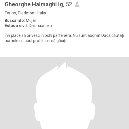
Gheorghe Halmaghi ig
, 52
Torino, Piedmont, Italia
Buscando:
Mujer
Estado civil:
Divorciado/a
Îmi place să privesc în ochi partenera. Nu sunt abonat.Daca căutați
numele cu tipul profilului mă găsiți