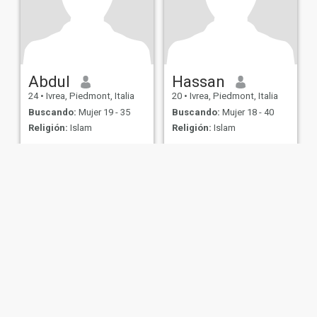
Abdul
Hassan
24
•
Ivrea, Piedmont, Italia
20
•
Ivrea, Piedmont, Italia
Buscando:
Mujer 19 - 35
Buscando:
Mujer 18 - 40
Religión:
Islam
Religión:
Islam
de Uso
Política de Devoluciones
Política de privacidad
Política de cookie
IL MIL, INC. located at 200 Townsend St., Unit 43, San Francisco CA 94