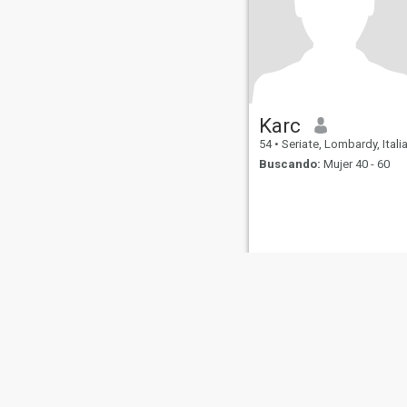
Karc
54
•
Seriate, Lombardy, Itali
Buscando:
Mujer 40 - 60
Sobre Nosotros
Contáctenos
Historias Exitosas
Términos 