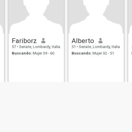
Fariborz
Alberto
a
57
•
Seriate, Lombardy, Italia
51
•
Seriate, Lombardy, Italia
Buscando:
Mujer 39 - 60
Buscando:
Mujer 32 - 51
de Uso
Política de Devoluciones
Política de privacidad
Política de cookie