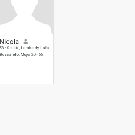
Nicola
58
•
Seriate, Lombardy, Italia
Buscando:
Mujer 20 - 65
s
Seguridad en Citas
Mapa del Sitio
Normas de la Comunidad