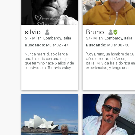
fumo, no soy rico, no soy rico,
no soy rico, no soy rico. Estar
encantado de responder a
sus preguntas Buena
investigación para ustedes
también que me están
leyendo :)
silvio
Bruno
51
•
Milan, Lombardy, Italia
57
•
Milan, Lombardy, Italia
Buscando:
Mujer 32 - 47
Buscando:
Mujer 30 - 50
Nunca marrid, solo larga
"Soy Bruno, un hombre de 58
una historia con una mujer
años de edad de Arese,
que terminó hace 6 años y de
Italia. Mi vida ha sido rica en
eso vivo sola. Todavía estoy
experiencias, y tengo una
solo sin fantasmas. Por
pasión por la fotografía de
favor, si tu sueño es vivir en
paisaje. Me encanta pasear
los EE.UU., si te atrae ese
por la naturaleza, capturar
estilo de vida, ¿por qué me
la belleza de los paisajes
escribes? ¿Por qué estás
que me rodean con mi
interesado en mí? Soy
cámara. Tengo una hija de
italiano y vivo en Italia. Si
18 años que estudia moda y
dices que estás dispuesto a
está creciendo con amor en
expatriarte pero tienes hijos,
mi corazón. En mi tiempo
no es un problema para mí,
libre, disfruto sumergirme en
solo te pido que tengas claro
la cocina italiana,
cómo quieres organizarte:
experimentando con nuevas
¿Quieres llevarlos contigo?
recetas y organizando cena
¿Tus hijos están bien para
para amigos y familiares.