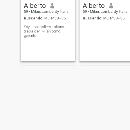
Alberto
Alberto
59
•
Milan, Lombardy, Italia
59
•
Milan, Lombardy, Italia
Buscando:
Mujer 30 - 35
Buscando:
Mujer 30 - 35
Soy un caballero italiano,
trabajo en Milán como
gerente
Alexandre
Renato