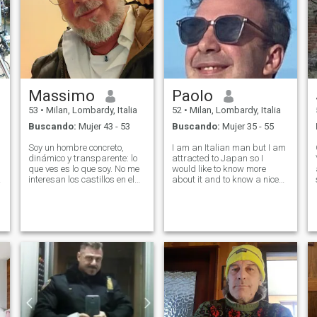
Massimo
Paolo
53
•
Milan, Lombardy, Italia
52
•
Milan, Lombardy, Italia
Buscando:
Mujer 43 - 53
Buscando:
Mujer 35 - 55
Soy un hombre concreto,
I am an Italian man but I am
dinámico y transparente: lo
attracted to Japan so I
que ves es lo que soy. No me
would like to know more
interesan los castillos en el
about it and to know a nice
aire o las promesas vacías;
Japanese woman and
prefiero la belleza de la vida
exchange cultures. I am
real, hecha de buena
responsible, caring, attentive
música, compras y el placer
and faithful. I really like to
de una cena al aire libre
take care of my physical
donde redescubrir el valor de
appearance even
la compañía. Creo en los
valores de antaño y en la
honestidad absoluta. Busco
una mujer real, elegante y
dulce, que quiera dejarse
amar y -lo digo con orgullo-