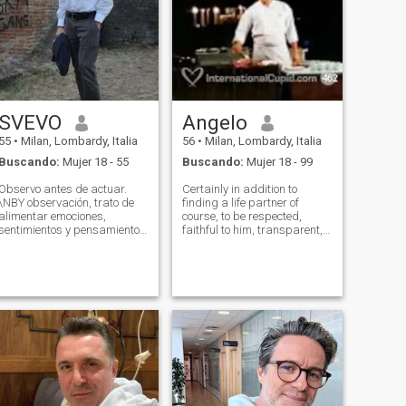
SVEVO
Angelo
55
•
Milan, Lombardy, Italia
56
•
Milan, Lombardy, Italia
Buscando:
Mujer 18 - 55
Buscando:
Mujer 18 - 99
Observo antes de actuar.
Certainly in addition to
\NBY observación, trato de
finding a life partner of
alimentar emociones,
course, to be respected,
sentimientos y pensamientos
faithful to him, transparent,
dentro de mí.\Ni no sé si esta
supporting her in every way,
cosa tiene algún valor.......
and loving her
!NSometimes, puedo ser un
UNCONDITIONALLY, also
poco introvertido pero
finding help in my work
siempre estoy dispuesto a
activity in the summer, and
escuchar tus pensamientos
during the other months to
más profundos. \Ni vienen de
Italia. Tengo 57 años.\Ni
estoy viviendo solo. Nunca se
casó. No hay hijos.\Ni lleva
un nivel de vida modesto
pero estable.