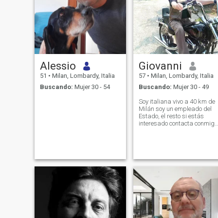
Alessio
Giovanni
51
•
Milan, Lombardy, Italia
57
•
Milan, Lombardy, Italia
Buscando:
Mujer 30 - 54
Buscando:
Mujer 30 - 49
Soy italiana vivo a 40 km de
Milán soy un empleado del
Estado, el resto si estás
interesado contacta conmigo
;) Soy serio, escribí sexyman
como mi nombre como una
broma, pero póngase a
prueba y verá que soy un
hombre serio de principios!
No soy rico vivo de mi
trabajo, para mí mi mujer
está en primer lugar en la
vida, la pareja es muy
importante, antes de mi
mujer solo hay Dios, amo la
casa, la familia, no bebo no