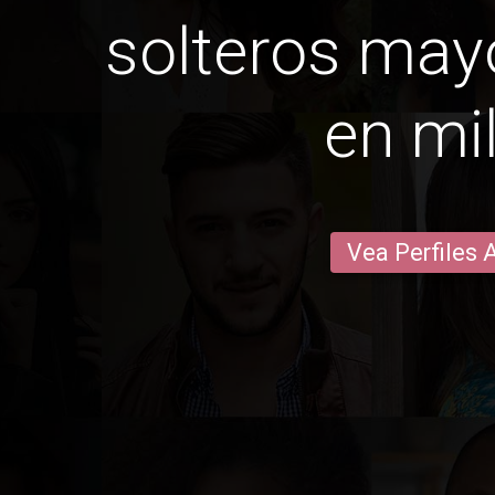
solteros may
en mi
Vea Perfiles 