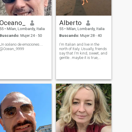
Oceano_
Alberto
55
•
Milan, Lombardy, Italia
55
•
Milan, Lombardy, Italia
Buscando:
Mujer 24 - 50
Buscando:
Mujer 28 - 40
Un océano de emociones....
I'm Italian and live in the
@Ocean_9999
north of Italy. Usually, friends
say that I'm kind, sweet, and
gentle...maybe it is true,
would u like to discover by
yourself? Would you like to go
through that beautiful
adventure called LOVE? I'm
here only for that! Dis