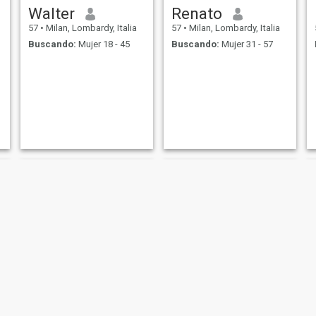
Walter
Renato
57
•
Milan, Lombardy, Italia
57
•
Milan, Lombardy, Italia
Buscando:
Mujer 18 - 45
Buscando:
Mujer 31 - 57
Joba
James paredes Rodriguez