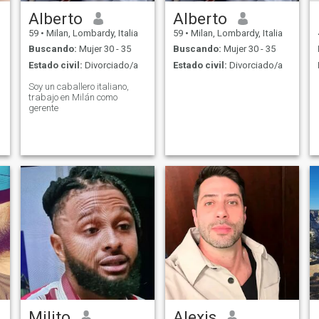
Alberto
Alberto
59
•
Milan, Lombardy, Italia
59
•
Milan, Lombardy, Italia
Buscando:
Mujer 30 - 35
Buscando:
Mujer 30 - 35
Estado civil:
Divorciado/a
Estado civil:
Divorciado/a
Soy un caballero italiano,
trabajo en Milán como
gerente
Milito
Alexis