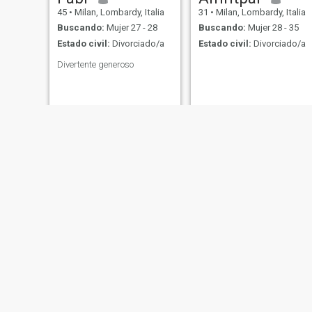
45
•
Milan, Lombardy, Italia
31
•
Milan, Lombardy, Italia
Buscando:
Mujer 27 - 28
Buscando:
Mujer 28 - 35
Estado civil:
Divorciado/a
Estado civil:
Divorciado/a
Divertente generoso
Inès
emilio
55
•
Milan, Lombardy, Italia
50
•
Milan, Lombardy, Italia