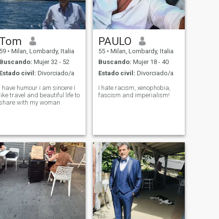
recetas y organizando cenas
para amigos y familiares.
Soy un ávido lector y me
gusta pasar noches
tranquilas perdidas en un
buen libro. Estoy buscando
Tom
PAULO
un socio que comparta mi
59
•
Milan, Lombardy, Italia
55
•
Milan, Lombardy, Italia
pasión por la naturaleza, el
arte culinario y el amor por la
Buscando:
Mujer 32 - 52
Buscando:
Mujer 18 - 40
lectura. Espero encontrar a
Estado civil:
Divorciado/a
Estado civil:
Divorciado/a
alguien con quien compartir
momentos especiales y
I have humour i am sincere I
I hate racism, xenophobia,
construir un futuro brillante
like travel and beautiful life to
fascism and imperialism!
juntos
share with my woman