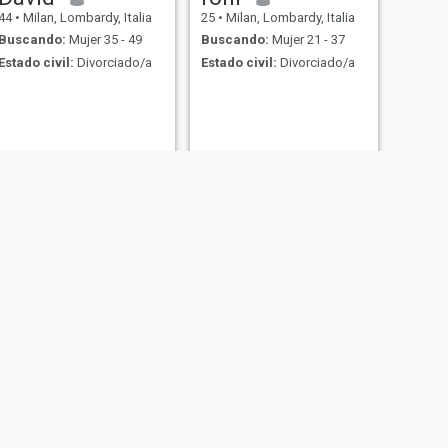
44
•
Milan, Lombardy, Italia
25
•
Milan, Lombardy, Italia
Buscando:
Mujer 35 - 49
Buscando:
Mujer 21 - 37
Estado civil:
Divorciado/a
Estado civil:
Divorciado/a
SIGUIENTE
Adrian
45
•
Milan, Lombardy, Italia