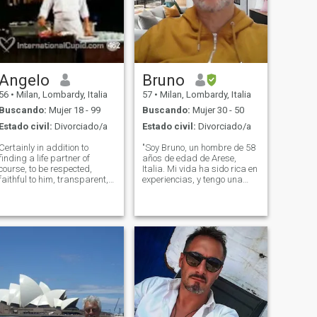
Angelo
Bruno
56
•
Milan, Lombardy, Italia
57
•
Milan, Lombardy, Italia
Buscando:
Mujer 18 - 99
Buscando:
Mujer 30 - 50
Estado civil:
Divorciado/a
Estado civil:
Divorciado/a
Certainly in addition to
"Soy Bruno, un hombre de 58
finding a life partner of
años de edad de Arese,
course, to be respected,
Italia. Mi vida ha sido rica en
faithful to him, transparent,
experiencias, y tengo una
supporting her in every way,
pasión por la fotografía de
and loving her
paisaje. Me encanta pasear
UNCONDITIONALLY, also
por la naturaleza, capturar
finding help in my work
la belleza de los paisajes
activity in the summer, and
que me rodean con mi
during the other months to
cámara. Tengo una hija de
18 años que estudia moda y
está creciendo con amor en
mi corazón. En mi tiempo
libre, disfruto sumergirme en
la cocina italiana,
experimentando con nuevas