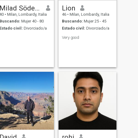
Milad Söderström
Lion
40
•
Milan, Lombardy, Italia
46
•
Milan, Lombardy, Italia
Buscando:
Mujer 40 - 80
Buscando:
Mujer 25 - 45
Estado civil:
Divorciado/a
Estado civil:
Divorciado/a
Very good
David
rohi