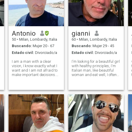
Antonio
gianni
50
•
Milan, Lombardy, Italia
60
•
Milan, Lombardy, Italia
Buscando:
Mujer 20 - 67
Buscando:
Mujer 29 - 45
Estado civil:
Divorciado/a
Estado civil:
Divorciado/a
I am a man with a clear
I'm looking for a beautiful girl
vision, I know exactly what I
with healthy principles, I'm
want and I am not afraid to
Italian man, like beautiful
make important decisions.
woman and eat well, I often
People say that I am
come to Africa I frequent the
romantic, calm, sincere and
ivory coast (Abidjan) - Ghana
reliable: a true gentleman.
(Accra) travel often I do not
Therefore, in a relationship I
want ties, I look for a woman
can offer security, stability, p
of beautif