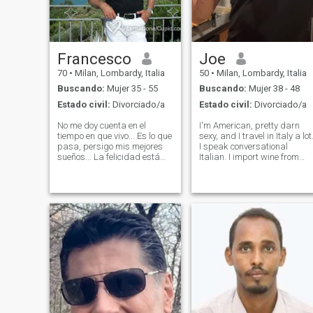
chicas de la llamada.
Francesco
Joe
70
•
Milan, Lombardy, Italia
50
•
Milan, Lombardy, Italia
Buscando:
Mujer 35 - 55
Buscando:
Mujer 38 - 48
Estado civil:
Divorciado/a
Estado civil:
Divorciado/a
No me doy cuenta en el
I'm American, pretty darn
tiempo en que vivo... Es lo que
sexy, and I travel in Italy a lot
pasa, persigo mis mejores
I speak conversational
sueños... La felicidad está
Italian. I import wine from
hecha de emociones, de
Italy and France for a living,
pequeños estallidos que
so I return often. I live in
abren el corazón, como leer
Minneapolis, and I have a to
un poema, mirar una foto o
of passion for life, and for
hablar por teléfono para
love.
anular el tiempo y las
distancias y estar con la
persona que amo Nunca es
demasiado tarde para
fijarse un objetivo, para
soñar otro sueño, para no
detenerse en el horizonte,
sino seguir ese infinito.