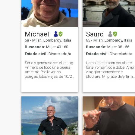
Michael
Sauro
68
•
Milan, Lombardy, Italia
65
•
Milan, Lombardy, Italia
Buscando:
Mujer 40 - 60
Buscando:
Mujer 38 - 56
Estado civil:
Divorciado/a
Estado civil:
Divorciado/a
Serio y generoso ver el jet lag
Uomo intenso con carattere
Primero de todo una buena
forte, romantico e dolce. Amo
amistad Por favor no
viaggiare conoscere e
pongas fotos viejas de 10/20
studiare. Mi piace divertirmi
y la edad correcta por favor o
e rilassarmi. Amo gli animali
use un perfil de padres La
e la natura. Non sopporto le
sinceridad es lo primero
persone che non sono
importante. No me preguntes
coerenti, che mentono o che
whatsapp después de 5
nascondono le loro emozioni.
minutos no te respondo. Si
sólo tienes una foto no me
contactes. Si usted piensa
que soy un viejo slobberer
clueless, usted está
equivocado. No hay estafa,
no hay falsedad, no hay