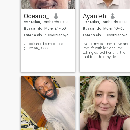
Oceano_
Ayanleh
55
•
Milan, Lombardy, Italia
39
•
Milan, Lombardy, Italia
Buscando:
Mujer 24 - 50
Buscando:
Mujer 40 - 65
Estado civil:
Divorciado/a
Estado civil:
Divorciado/a
Un océano de emociones....
I value my partner's love and
@Ocean_9999
love life with her and love
taking care of her until the
last breath of my life.