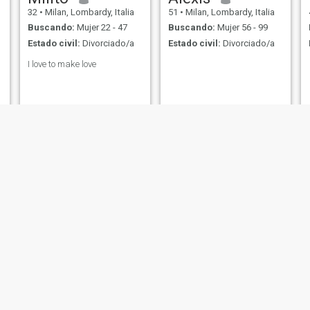
32
•
Milan, Lombardy, Italia
51
•
Milan, Lombardy, Italia
Buscando:
Mujer 22 - 47
Buscando:
Mujer 56 - 99
Estado civil:
Divorciado/a
Estado civil:
Divorciado/a
I love to make love
Mikel
Fabiana
57
•
Milan, Lombardy, Italia
52
•
Milan, Lombardy, Italia