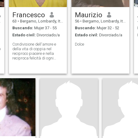
Francesco
Maurizio
63
•
Bergamo, Lombardy, Italia
56
•
Bergamo, Lombardy, Italia
Buscando:
Mujer 37 - 55
Buscando:
Mujer 32 - 52
Estado civil:
Divorciado/a
Estado civil:
Divorciado/a
Condivisione dell'amore e
Dolce
o
della vita di coppia nel
reciproco piacere e nella
reciproca felicità di ogni
giorno