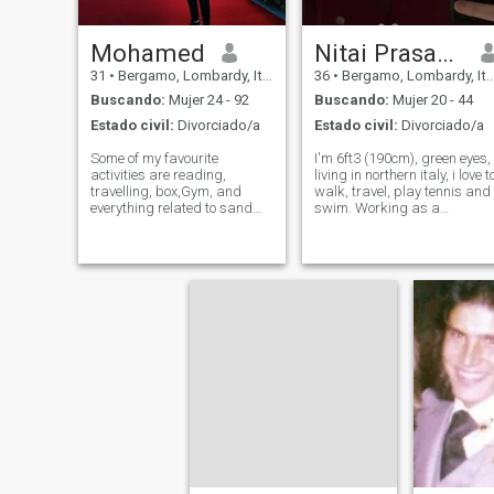
Mohamed
Nitai Prasad Brioli
31
•
Bergamo, Lombardy, Italia
36
•
Bergamo, Lombardy, Italia
Buscando:
Mujer 24 - 92
Buscando:
Mujer 20 - 44
Estado civil:
Divorciado/a
Estado civil:
Divorciado/a
Some of my favourite
I'm 6ft3 (190cm), green eyes,
activities are reading,
living in northern italy, i love t
travelling, box,Gym, and
walk, travel, play tennis and
everything related to sand
swim. Working as a
beaches. I am a very natural
financial consultant and
person, living a healthy
chartered accountant, love to
lifestyle, never smoked or
watch movies, chill, read but
drinked, have no bad habits
also keeping fit and
at all, and I am not a fan of
practising tennis. I like to
social media.