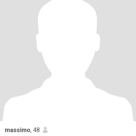
massimo
, 48