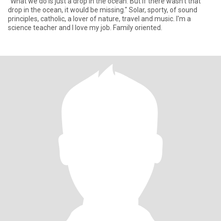
"What we do is just a drop in the ocean. But if there wasn't that
drop in the ocean, it would be missing." Solar, sporty, of sound
principles, catholic, a lover of nature, travel and music. I'm a
science teacher and I love my job. Family oriented.