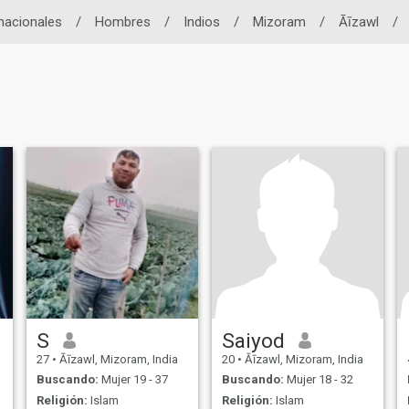
rnacionales
/
Hombres
/
Indios
/
Mizoram
/
Āīzawl
/
S
Saiyod
27
•
Āīzawl, Mizoram, India
20
•
Āīzawl, Mizoram, India
Buscando:
Mujer 19 - 37
Buscando:
Mujer 18 - 32
Religión:
Islam
Religión:
Islam