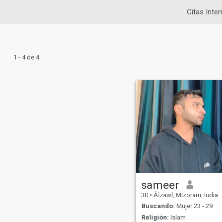
Citas Inte
1 - 4 de 4
sameer
30
•
Āīzawl, Mizoram, India
Buscando:
Mujer 23 - 29
Religión:
Islam