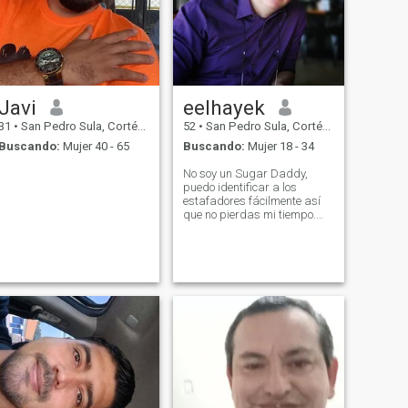
Javi
eelhayek
31
•
San Pedro Sula, Cortés, Honduras
52
•
San Pedro Sula, Cortés, Honduras
Buscando:
Mujer 40 - 65
Buscando:
Mujer 18 - 34
No soy un Sugar Daddy,
puedo identificar a los
estafadores fácilmente así
que no pierdas mi tiempo.
Inteligente y divertido. Sólo
busco una relación seria que
me permita construir una
familia.