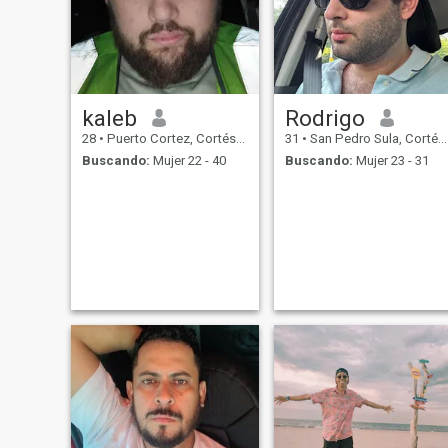
cometemos errores y cada
dia trato de cambear lo mal
que hice ayer si vemos la
vida tenemos que vivir la
vida como se presenta el dia
dar grasias a dios por todo
cada dia
kaleb
Rodrigo
28
•
Puerto Cortez, Cortés, Honduras
31
•
San Pedro Sula, Cortés, Honduras
Buscando:
Mujer 22 - 40
Buscando:
Mujer 23 - 31