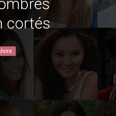
hombres
n cortés
Ahora