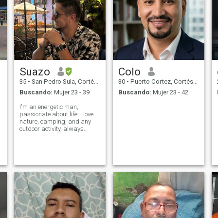
Suazo
Colo
35
•
San Pedro Sula, Cortés, Honduras
30
•
Puerto Cortez, Cortés, Honduras
Buscando:
Mujer 23 - 39
Buscando:
Mujer 23 - 42
I'm an energetic man,
passionate about life. I love
nature, camping, and any
outdoor activity, always
seeking the next adventure.
As an Aries, I'm
spontaneous, brave, and I
know what I want. I strive to
live every day with joy and
optimism. I'm looki