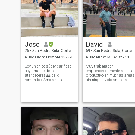
Jose
David
26
•
San Pedro Sula, Cortés, Honduras
59
•
San Pedro Sula, Cortés, Honduras
Buscando:
Hombre 28 - 61
Buscando:
Mujer 32 - 51
Soy un chico súper cariñoso,
Muy trabajador
soy amante de los
emprendedor mente abierta
atardeceres 🌅 de lo
productivo en muchas areas
romántico, Amo amo la
sin ningun vicio analista
cocina 🧑‍🍳 soy un chef y
escucho las personas
amo consentir a mi Pareja
primero despues opino callo
con su comida y todas sus
si algo no me gusta muy
saludable fisica y espiritual
atenciones ❤️ soy fiel
ante todo respetoso de la ley
creyente que todo con mucho
y las personas me siento ser
amor y esfuerzo se puede
hombre sencillo con buen
lograr.
humor amistoso y servicial
Instagram:@maldonadoalfredo836
vivo la vida normal no me
Facebook: Jose Maldonado
dejo llevar por la vanidad no
creo ser un hombre especial
porque somos humanos