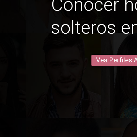
Conocer 
solteros e
Vea Perfiles 