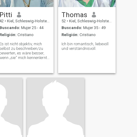
Pitti
Thomas
42
•
Kiel, Schleswig-Holstein, Alemania
52
•
Kiel, Schleswig-Holstein, Alemania
Buscando:
Mujer 25 - 44
Buscando:
Mujer 35 - 49
Religión:
Cristiano
Religión:
Cristiano
Es ist nicht objektiv, mich
Ich bin romantisch, liebevoll
selbst zu beschreiben/zu
und verständnisvoll.
bewerten, es wäre besser,
wenn „sie“ mich kennenlernt
und vielleicht sogar liebt...😇
- - - - - - - - - - - It is not
objective to describe/rate
myself, it would be better for
"she" to get to kno