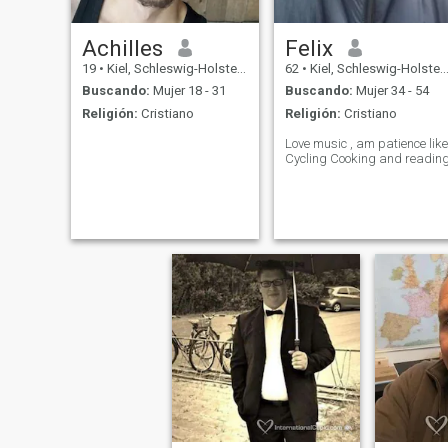
Achilles
Felix
19
•
Kiel, Schleswig-Holstein, Alemania
62
•
Kiel, Schleswig-Holstein, Alemania
Buscando:
Mujer 18 - 31
Buscando:
Mujer 34 - 54
Religión:
Cristiano
Religión:
Cristiano
Love music , am patience like
Cycling Cooking and readin