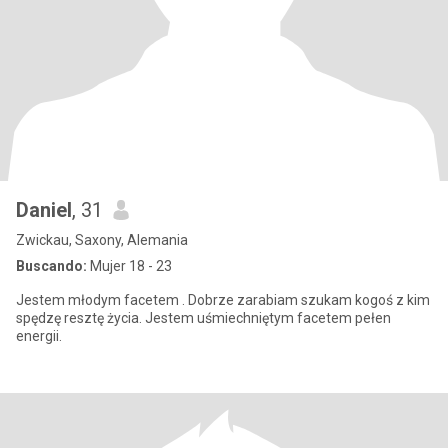
Daniel
, 31
Zwickau, Saxony, Alemania
Buscando:
Mujer 18 - 23
Jestem młodym facetem . Dobrze zarabiam szukam kogoś z kim
spędzę resztę życia. Jestem uśmiechniętym facetem pełen
energii.