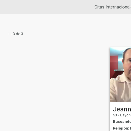
Citas Internaciona
1 - 3 de 3
Jeann
53
•
Bayonne, No
Buscando
Religión: