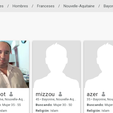
les
/
Hombres
/
Franceses
/
Nouvelle-Aquitaine
/
Bayo
ot
mizzou
azer
uvelle-Aquitaine, Francia
45
•
Bayonne, Nouvelle-Aquitaine, Francia
35
•
Bayonne, Nouvelle-Aqui
:
Mujer 35 - 55
Buscando:
Mujer 30 - 50
Buscando:
Mujer 
Islam
Religión:
Islam
Religión:
Islam