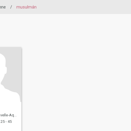
nne
/
musulmán
taine, Francia
25 - 45