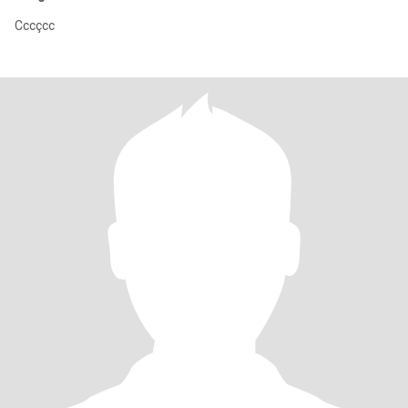
Cccçcc