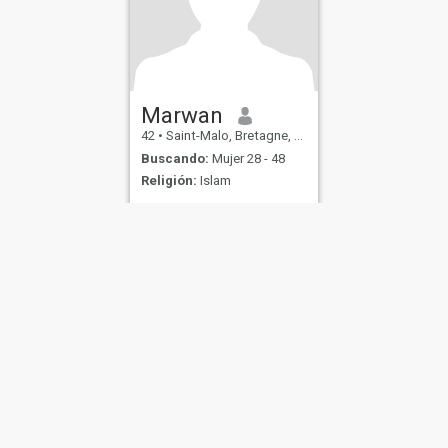
Marwan
42
•
Saint-Malo, Bretagne, Francia
Buscando:
Mujer 28 - 48
Religión:
Islam
de Uso
Política de Devoluciones
Política de privacidad
Política de cookie
IL MIL, INC. located at 200 Townsend St., Unit 43, San Francisco CA 94