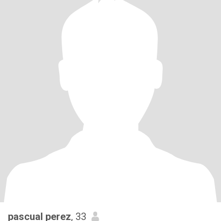
pascual perez
, 33