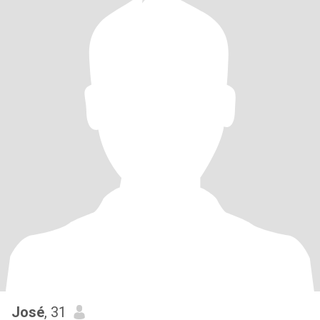
José
, 31