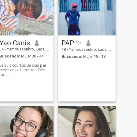
Yao Canis
PAP ✨
34
•
Yamoussoukro, Lacs, Costa de Marfil
18
•
Yamoussoukro, Lacs, Costa de Marfil
Buscando:
Mujer 30 - 44
Buscando:
Mujer 18 - 18
Je suis courtois Je bois par
occasion Je fume pas Très
taquin