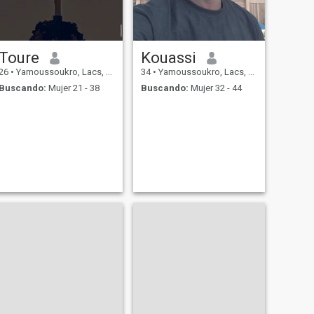
Toure
Kouassi
26
•
Yamoussoukro, Lacs, Costa de Marfil
34
•
Yamoussoukro, Lacs, Costa de Marfil
Buscando:
Mujer 21 - 38
Buscando:
Mujer 32 - 44