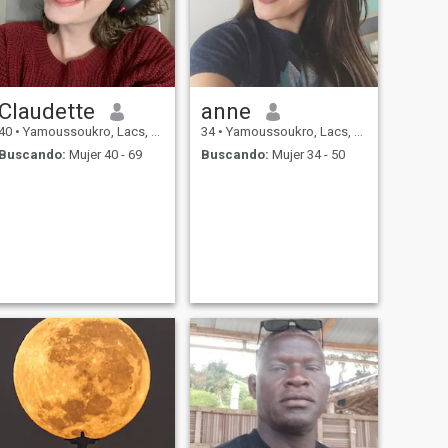
Claudette
anne
40
•
Yamoussoukro, Lacs, Costa de Marfil
34
•
Yamoussoukro, Lacs, Costa de Marfil
Buscando:
Mujer 40 - 69
Buscando:
Mujer 34 - 50