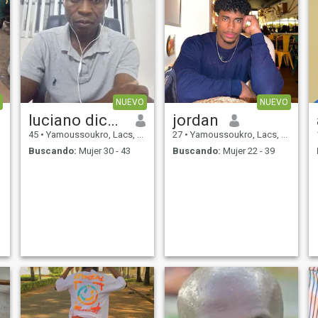
NUEVO
NUEVO
luciano dicaprio
jordan
45
•
Yamoussoukro, Lacs, Costa de Marfil
27
•
Yamoussoukro, Lacs, Costa de Marfil
Buscando:
Mujer 30 - 43
Buscando:
Mujer 22 - 39