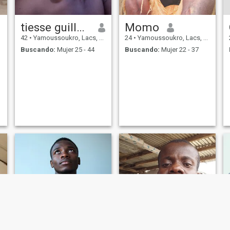
tiesse guillaume
Momo
42
•
Yamoussoukro, Lacs, Costa de Marfil
24
•
Yamoussoukro, Lacs, Costa de Marfil
Buscando:
Mujer 25 - 44
Buscando:
Mujer 22 - 37