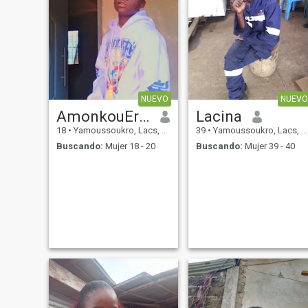
NUEVO
NUEVO
AmonkouErnest
Lacina
18
•
Yamoussoukro, Lacs, Costa de Marfil
39
•
Yamoussoukro, Lacs, Costa de Marfil
Buscando:
Mujer 18 - 20
Buscando:
Mujer 39 - 40