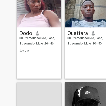
Dodo
Ouattara
38
•
Yamoussoukro, Lacs, Costa de Marfil
30
•
Yamoussoukro, Lacs, Costa de Marfil
Buscando:
Mujer 26 - 46
Buscando:
Mujer 30 - 50
Joviale