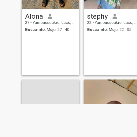
Alona
stephy
27
•
Yamoussoukro, Lacs, Costa de Marfil
22
•
Yamoussoukro, Lacs, Costa de Marfil
Buscando:
Mujer 27 - 40
Buscando:
Mujer 22 - 35