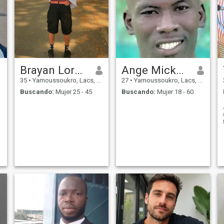
Brayan Lorenzo
Ange Mickaël
35
•
Yamoussoukro, Lacs, Costa de Marfil
27
•
Yamoussoukro, Lacs, Costa de Marfil
Buscando:
Mujer 25 - 45
Buscando:
Mujer 18 - 60