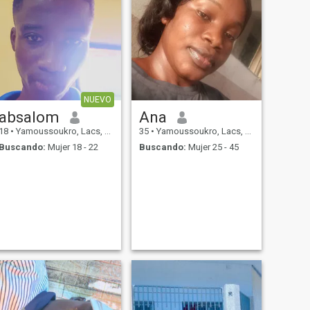
NUEVO
absalom
Ana
18
•
Yamoussoukro, Lacs, Costa de Marfil
35
•
Yamoussoukro, Lacs, Costa de Marfil
Buscando:
Mujer 18 - 22
Buscando:
Mujer 25 - 45