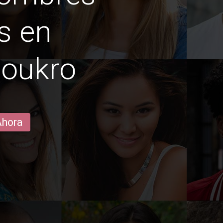
s en
oukro
Ahora