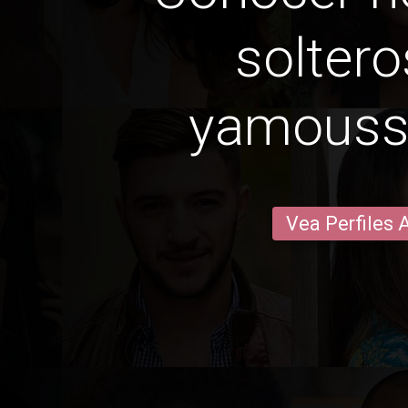
soltero
yamouss
Vea Perfiles 