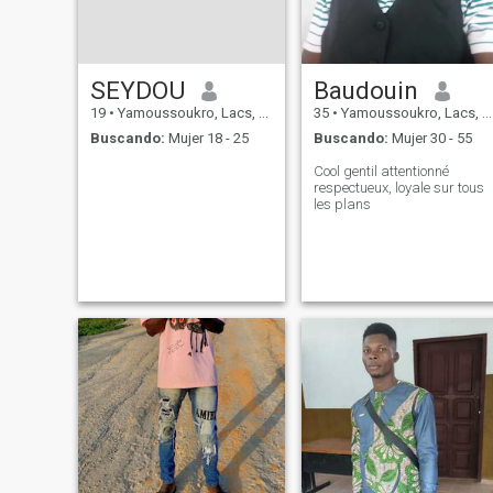
SEYDOU
Baudouin
19
•
Yamoussoukro, Lacs, Costa de Marfil
35
•
Yamoussoukro, Lacs, Costa de Marfil
Buscando:
Mujer 18 - 25
Buscando:
Mujer 30 - 55
Cool gentil attentionné
respectueux, loyale sur tous
les plans