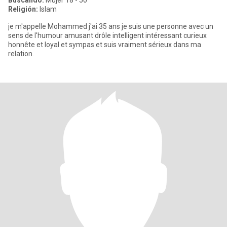
Buscando:
Mujer 18 - 50
Religión:
Islam
je m'appelle Mohammed j'ai 35 ans je suis une personne avec un
sens de l'humour amusant drôle intelligent intéressant curieux
honnête et loyal et sympas et suis vraiment sérieux dans ma
relation.