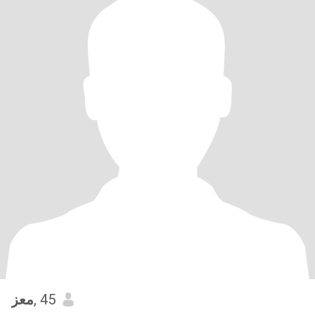
معز
, 45