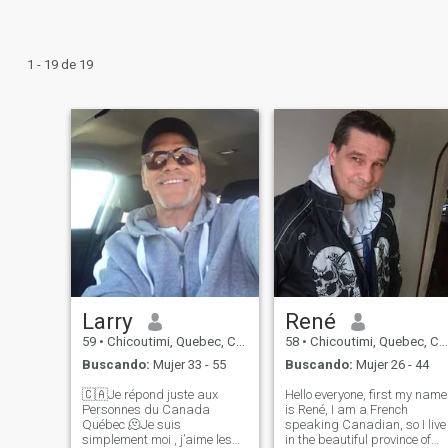
1 - 19 de 19
Larry
René
59
•
Chicoutimi, Quebec, Canadá
58
•
Chicoutimi, Quebec, Canadá
Buscando:
Mujer 33 - 55
Buscando:
Mujer 26 - 44
🇨🇦Je répond juste aux
Hello everyone, first my name
Personnes du Canada
is René, I am a French
Québec 🫠Je suis
speaking Canadian, so I live
simplement moi , j’aime les
in the beautiful province of