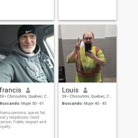
D'AMOUR POUR TERMINER
SA VIE TERRESTRE
francis
Louis
59
•
Chicoutimi, Quebec, Canadá
59
•
Chicoutimi, Quebec, Canadá
Buscando:
Mujer 50 - 61
Buscando:
Mujer 40 - 45
Buena persona, que es fiel,
leal y respetuoso. Good
person, Fidele, respect and
loyalty