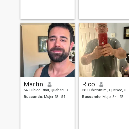
cuisiner Marche extérieur, ont
Quebec, I visited certain
dit de moi que je suis
region of the Philippines in
sourient honnête, généreux et
the past, and I found the
très spirituel avec beaucoup
wonderful people, and a
humour, le reste est comme
place of dreams. to live there
un cadeau que du déve
tha
Martin
Rico
54
•
Chicoutimi, Quebec, Canadá
56
•
Chicoutimi, Quebec, Canadá
Buscando:
Mujer 48 - 54
Buscando:
Mujer 34 - 53