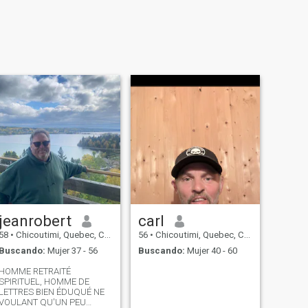
jeanrobert
carl
58
•
Chicoutimi, Quebec, Canadá
56
•
Chicoutimi, Quebec, Canadá
Buscando:
Mujer 37 - 56
Buscando:
Mujer 40 - 60
HOMME RETRAITÉ
SPIRITUEL, HOMME DE
LETTRES BIEN ÉDUQUÉ NE
VOULANT QU'UN PEU