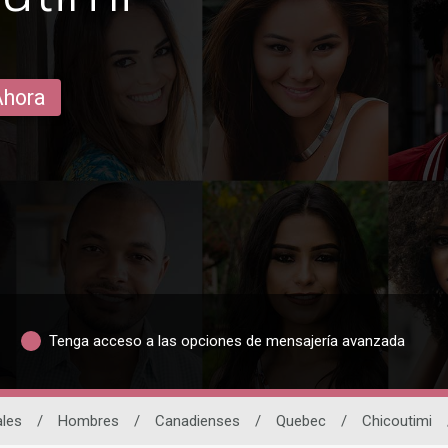
Ahora
Tenga acceso a las opciones de mensajería avanzada
ales
/
Hombres
/
Canadienses
/
Quebec
/
Chicoutimi