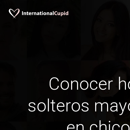
Conocer 
solteros may
en chico