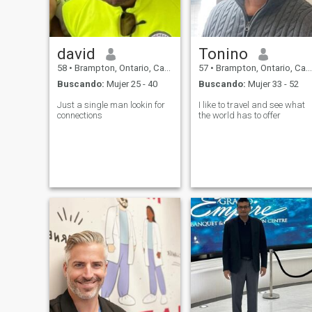
con una relación seria o
matrimonio y quiero vivir en
Canadá entonces me
mensaje.
david
Tonino
58
•
Brampton, Ontario, Canadá
57
•
Brampton, Ontario, Canadá
Buscando:
Mujer 25 - 40
Buscando:
Mujer 33 - 52
Just a single man lookin for
I like to travel and see what
connections
the world has to offer