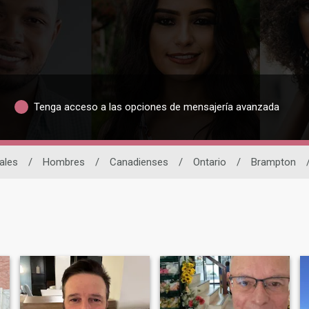
Tenga acceso a las opciones de mensajería avanzada
ales
/
Hombres
/
Canadienses
/
Ontario
/
Brampton