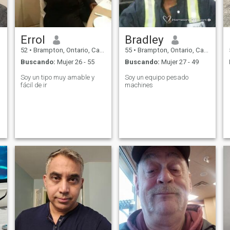
Errol
Bradley
52
•
Brampton, Ontario, Canadá
55
•
Brampton, Ontario, Canadá
Buscando:
Mujer 26 - 55
Buscando:
Mujer 27 - 49
Soy un tipo muy amable y
Soy un equipo pesado
fácil de ir
machines