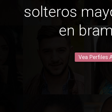
solteros may
en bra
Vea Perfiles 