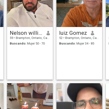
Nelson williams
luiz Gomez
59
•
Brampton, Ontario, Canadá
52
•
Brampton, Ontario, Canadá
Buscando:
Mujer 50 - 70
Buscando:
Mujer 34 - 85