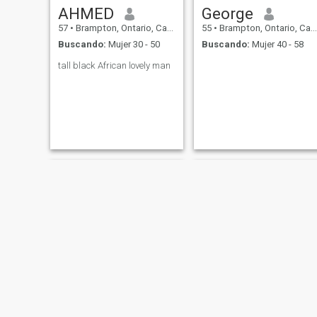
AHMED
George
57
•
Brampton, Ontario, Canadá
55
•
Brampton, Ontario, Canadá
Buscando:
Mujer 30 - 50
Buscando:
Mujer 40 - 58
tall black African lovely man
Gerry
Dont