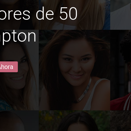
ores de 50
mpton
Ahora