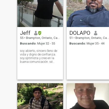
Jeff
DOLAPO
55
•
Brampton, Ontario, Canadá
51
•
Brampton, Ontario, Canadá
Buscando:
Mujer 32 - 55
Buscando:
Mujer 35 - 44
soy abierto, sincero lleno de
vida y digno de confianza.
soy optimista y creo en la
buena comunicación. sé
cómo dar y recibir amor, no
hay tiempo para jugar, creo
en el amor y cada momento y
día es un nuevo comienzo,
siempre y cuando sigas
adelante, puedo ser serio y
divertido. me gusta familia y
niños y sensibles con
personas necesitadas. He
estudiado teología (soy un
griego cristiano ortodoxo),
inglés como profesor de