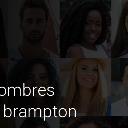
hombres
n brampton