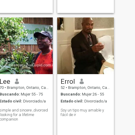
Lee
Errol
70
•
Brampton, Ontario, Canadá
52
•
Brampton, Ontario, Canadá
Buscando:
Mujer 55 - 75
Buscando:
Mujer 26 - 55
Estado civil:
Divorciado/a
Estado civil:
Divorciado/a
simple and sincere ,divorced
Soy un tipo muy amable y
,looking for a lifetime
fácil de ir
companion