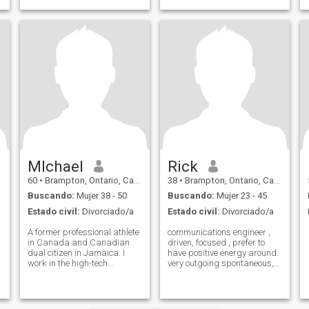
MIchael
Rick
60
•
Brampton, Ontario, Canadá
38
•
Brampton, Ontario, Canadá
Buscando:
Mujer 38 - 50
Buscando:
Mujer 23 - 45
Estado civil:
Divorciado/a
Estado civil:
Divorciado/a
A former professional athlete
communications engineer ,
in Canada and Canadian
driven, focused , prefer to
dual citizen in Jamaica. I
have positive energy around.
work in the high-tech
very outgoing spontaneous,
commercial greenhouse
loving , I’d kiss my girl in the
industry in Canada in
middle of the street if needs
advanced agriculture, not the
be prepared. Love Jamaica
playthings you see in