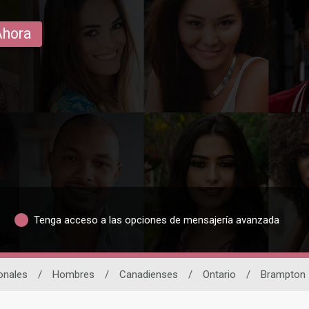
Ahora
Tenga acceso a las opciones de mensajería avanzada
onales
/
Hombres
/
Canadienses
/
Ontario
/
Brampton