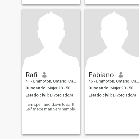
Japón, Tailandia, Hong
Kong, amo a la gente
asiática, no soy rico escribo
un apartamento. Tengo
discapacidades después
del problema de salud que
tuve en 2017 y 2022, pero soy
bueno puedo tener una vida
normal, tengo una familia y
una pareja y disfruto de la
vida junto con amor pasión y
afecto si quieres relacionarte
con una relación seria o
matrimonio y quiero vivir en
Canadá entonces me
mensaje.
Rafi
Fabiano
41
•
Brampton, Ontario, Canadá
46
•
Brampton, Ontario, Canadá
Buscando:
Mujer 18 - 50
Buscando:
Mujer 20 - 50
Estado civil:
Divorciado/a
Estado civil:
Divorciado/a
I am open and down to earth
Self made man Very humble