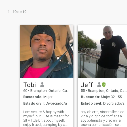
1 - 19 de 19
Tobi
Jeff
60
•
Brampton, Ontario, Canadá
55
•
Brampton, Ontario, Canadá
Buscando:
Mujer
Buscando:
Mujer 32 - 55
Estado civil:
Divorciado/a
Estado civil:
Divorciado/a
I am secure & happy with
soy abierto, sincero lleno de
myself, but...Life is meant for
vida y digno de confianza.
2!! A little bit about myself: I
soy optimista y creo en la
enjoy travel, camping by a
buena comunicación. sé