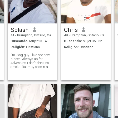
Splash
Chris
41
•
Brampton, Ontario, Canadá
49
•
Brampton, Ontario, Canadá
Buscando:
Mujer 23 - 43
Buscando:
Mujer 35 - 52
Religión:
Cristiano
Religión:
Cristiano
I'm. Sag guy. I like see new
places. Always up for.
Adventure. I don't drink no
smoke. But may once in a
year lol love the ocean. Go
fishing. I'm a Christian guy.
I'm a guy rather to talk about
an issue rather than sweet it
under carpet deal with