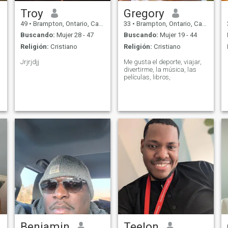
Troy
Gregory
49
•
Brampton, Ontario, Canadá
33
•
Brampton, Ontario, Canadá
Buscando:
Mujer 28 - 47
Buscando:
Mujer 19 - 44
Religión:
Cristiano
Religión:
Cristiano
Jrjrjdjj
Me gusta el deporte, viajar,
divertirme, la música, las
películas, libros,
Benjamin
Teelon