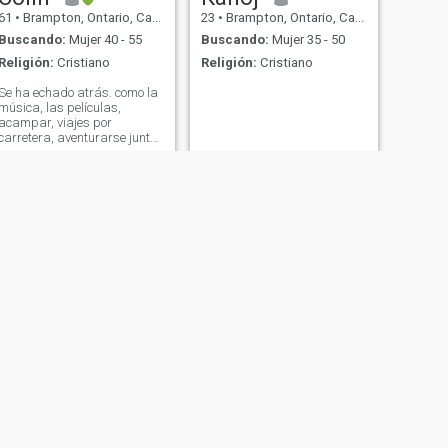
61
•
Brampton, Ontario, Canadá
23
•
Brampton, Ontario, Canadá
Buscando:
Mujer 40 - 55
Buscando:
Mujer 35 - 50
Religión:
Cristiano
Religión:
Cristiano
Se ha echado atrás. como la
música, las películas,
acampar, viajes por
carretera, aventurarse juntos
en unidad.
SIGUIENTE
David
32
•
Brampton, Ontario, Canadá