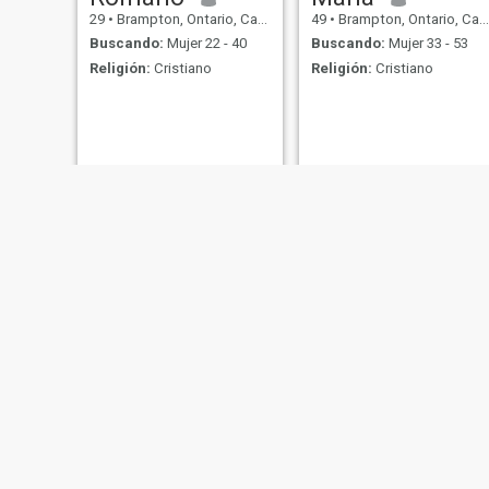
29
•
Brampton, Ontario, Canadá
49
•
Brampton, Ontario, Canadá
Buscando:
Mujer 22 - 40
Buscando:
Mujer 33 - 53
Religión:
Cristiano
Religión:
Cristiano
Mick
Johnson
40
•
Brampton, Ontario, Canadá
45
•
Brampton, Ontario, Canadá