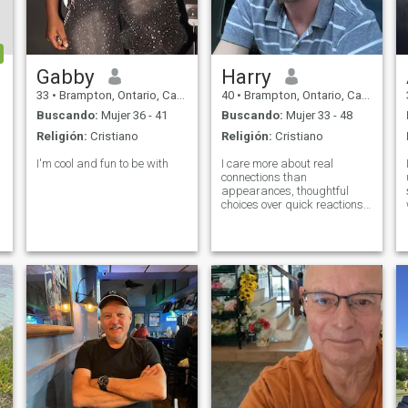
Gabby
Harry
33
•
Brampton, Ontario, Canadá
40
•
Brampton, Ontario, Canadá
Buscando:
Mujer 36 - 41
Buscando:
Mujer 33 - 48
Religión:
Cristiano
Religión:
Cristiano
I'm cool and fun to be with
I care more about real
connections than
appearances, thoughtful
choices over quick reactions,
and steady habits over
constant chaos. I love deep
conversations, calm
confidence, and creating a
balanced, satisfying life. I
work hard but stay
grounded,