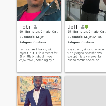
Tobi
Jeff
60
•
Brampton, Ontario, Canadá
55
•
Brampton, Ontario, Canadá
Buscando:
Mujer
Buscando:
Mujer 32 - 55
Religión:
Cristiano
Religión:
Cristiano
I am secure & happy with
soy abierto, sincero lleno de
myself, but...Life is meant for
vida y digno de confianza.
2!! A little bit about myself: I
soy optimista y creo en la
enjoy travel, camping by a
buena comunicación. sé
lake, gardening, home
cómo dar y recibir amor, no
decorating, Comedy Clubs &
hay tiempo para jugar, creo
Dinner Theater I am self-
en el amor y cada momento y
sufficient, independent,
día es un nuevo comienzo,
honest, I have a great sense
siempre y cuando sigas
of hu
adelante, puedo ser serio y
divertido. me gusta familia y
niños y sensibles con
personas necesitadas. He
estudiado teología (soy un
griego cristiano ortodoxo),
inglés como profesor de