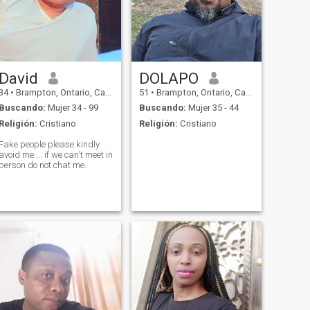
David
DOLAPO
34
•
Brampton, Ontario, Canadá
51
•
Brampton, Ontario, Canadá
Buscando:
Mujer 34 - 99
Buscando:
Mujer 35 - 44
Religión:
Cristiano
Religión:
Cristiano
Fake people please kindly
avoid me.... if we can't meet in
person do not chat me.