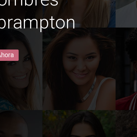
 brampton
Ahora