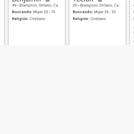
49
•
Brampton, Ontario, Canadá
30
•
Brampton, Ontario, Canadá
Buscando:
Mujer 20 - 70
Buscando:
Mujer 26 - 35
Religión:
Cristiano
Religión:
Cristiano
Jeff
Jerome
44
•
Brampton, Ontario, Canadá
34
•
Brampton, Ontario, Canadá