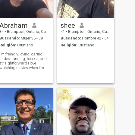
Abraham
shee
34
•
Brampton, Ontario, Canadá
41
•
Brampton, Ontario, Canadá
Buscando:
Mujer 35 - 39
Buscando:
Hombre 42 - 54
Religión:
Cristiano
Religión:
Cristiano
I'm friendly, loving, caring,
understanding, honest, and
straightforward I love
watching movies when i'm
relaxing at home and i also
like going for a walk in the
park. i'm looking for
friendship, relationship and
fun