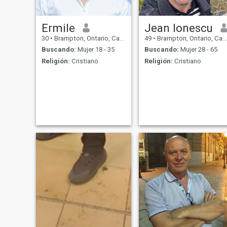
con una relación seria o
matrimonio y quiero vivir en
Canadá entonces me
mensaje.
Ermile
Jean lonescu
30
•
Brampton, Ontario, Canadá
49
•
Brampton, Ontario, Canadá
Buscando:
Mujer 18 - 35
Buscando:
Mujer 28 - 65
Religión:
Cristiano
Religión:
Cristiano