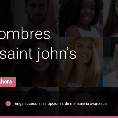
hombres
aint john's
Ahora
Tenga acceso a las opciones de mensajería avanzada