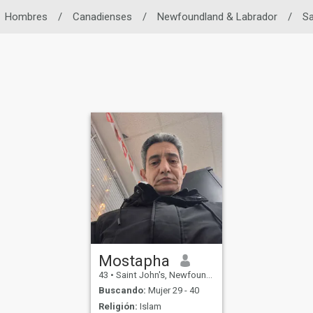
Hombres
/
Canadienses
/
Newfoundland & Labrador
/
Sa
Mostapha
43
•
Saint John's, Newfoundland & Labrador, Canadá
Buscando:
Mujer 29 - 40
Religión:
Islam