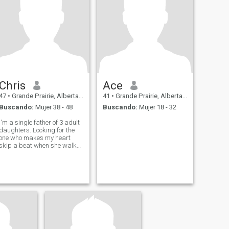
Chris
Ace
47
•
Grande Prairie, Alberta, Canadá
41
•
Grande Prairie, Alberta, Canadá
Buscando:
Mujer 38 - 48
Buscando:
Mujer 18 - 32
I'm a single father of 3 adult
daughters. Looking for the
one who makes my heart
skip a beat when she walks
in the room and gives me
that smile she saves just for
me.