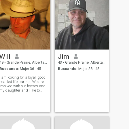
Will
Jim
49
•
Grande Prairie, Alberta, Canadá
43
•
Grande Prairie, Alberta, Canadá
Buscando:
Mujer 36 - 45
Buscando:
Mujer 28 - 48
I am looking for a loyal, good
hearted life partner. We are
involved with our horses and
my daughter and I like to
spend time caring for and
riding them. We are a kind
family that has room for one
more.