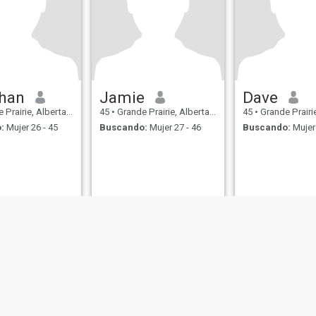
han
Jamie
Dave
airie, Alberta, Canadá
45
•
Grande Prairie, Alberta, Canadá
45
•
Grande Prairie, Al
:
Mujer 26 - 45
Buscando:
Mujer 27 - 46
Buscando:
Mujer 
de Uso
Política de Devoluciones
Política de privacidad
Política de cookie