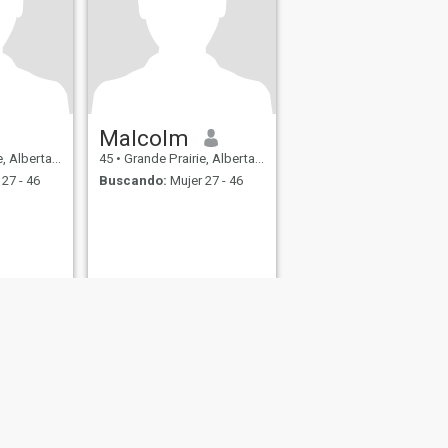
Malcolm
berta, Canadá
45
•
Grande Prairie, Alberta, Canadá
27 - 46
Buscando:
Mujer 27 - 46
s
Seguridad en Citas
Mapa del Sitio
Normas de la Comunidad