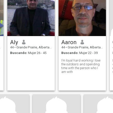
Aly
Aaron
44
•
Grande Prairie, Alberta, Canadá
44
•
Grande Prairie, Alberta, Canadá
Buscando:
Mujer 26 - 45
Buscando:
Mujer 22 - 39
I’m loyal hard working I love
the outdoors and spending
time with the person who I
am with