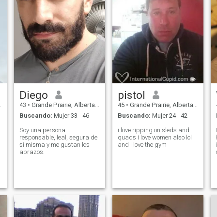
Diego
pistol
43
•
Grande Prairie, Alberta, Canadá
45
•
Grande Prairie, Alberta, Canadá
Buscando:
Mujer 33 - 46
Buscando:
Mujer 24 - 42
Soy una persona
i love ripping on sleds and
responsable, leal, segura de
quads i love women also lol
sí misma y me gustan los
and i love the gym
abrazos.