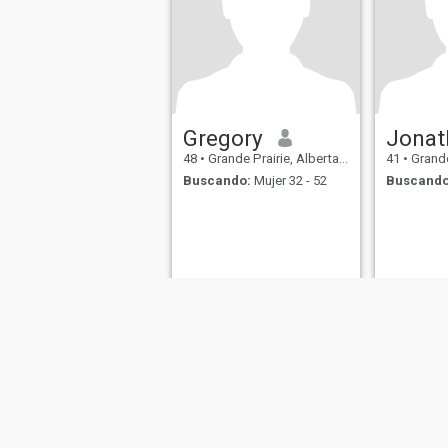
Gregory
Jonat
48
•
Grande Prairie, Alberta, Canadá
41
•
Grande Pr
Buscando:
Mujer 32 - 52
Buscando
Sobre Nosotros
Contáctenos
Historias Exitosas
Términos 