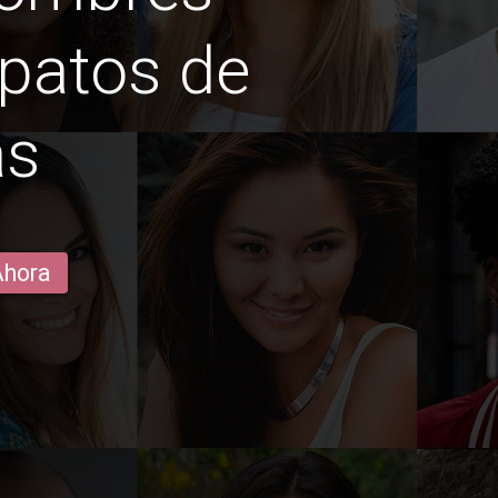
 patos de
as
Ahora