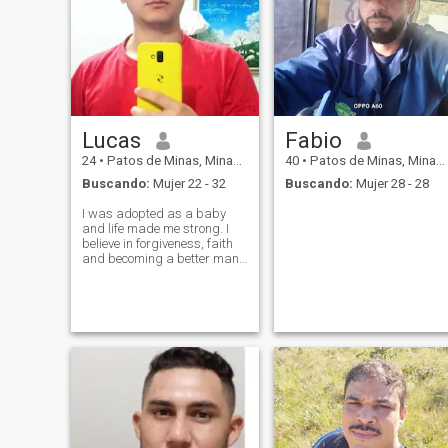
Lucas
Fabio
24
•
Patos de Minas, Minas Gerais, Brasil
40
•
Patos de Minas, Minas Gerais, Brasil
Buscando:
Mujer 22 - 32
Buscando:
Mujer 28 - 28
I was adopted as a baby
and life made me strong. I
believe in forgiveness, faith
and becoming a better man
every day.