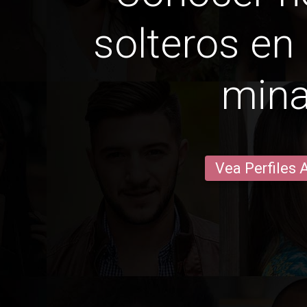
solteros en
min
Vea Perfiles 