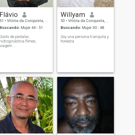
Flávio
Willyam
51
•
Vitória da Conquista, Bahia, Brasil
53
•
Vitória da Conquista, Bahia, Brasil
Buscando:
Mujer 44 - 51
Buscando:
Mujer 30 - 48
Gosto de pedalar,
Soy una persona tranquila y
hidroginástica filmes,
honesta
viagem...