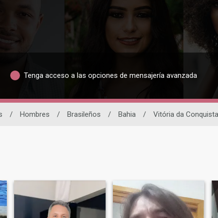
Tenga acceso a las opciones de mensajería avanzada
s
/
Hombres
/
Brasileños
/
Bahia
/
Vitória da Conquist