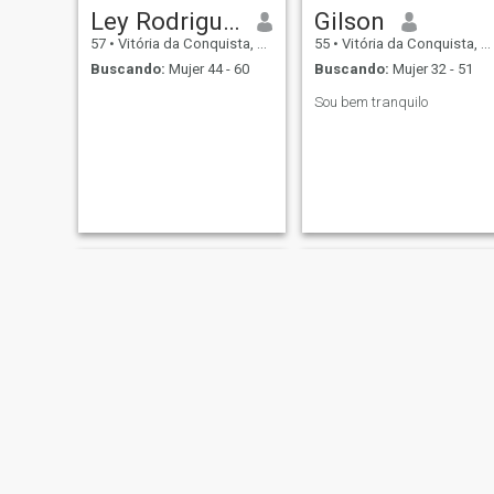
Ley Rodrigues Costa
Gilson
57
•
Vitória da Conquista, Bahia, Brasil
55
•
Vitória da Conquista, Bahia, Brasil
Buscando:
Mujer 44 - 60
Buscando:
Mujer 32 - 51
Sou bem tranquilo
Cosmerindo
Edson