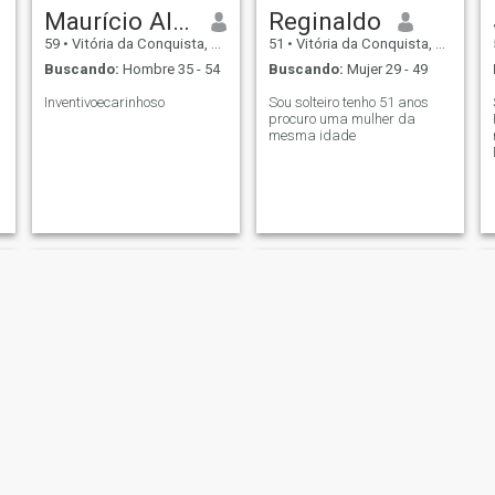
Maurício Almeida lobo
Reginaldo
59
•
Vitória da Conquista, Bahia, Brasil
51
•
Vitória da Conquista, Bahia, Brasil
Buscando:
Hombre 35 - 54
Buscando:
Mujer 29 - 49
Inventivoecarinhoso
Sou solteiro tenho 51 anos
procuro uma mulher da
mesma idade
Robson
Ricardo