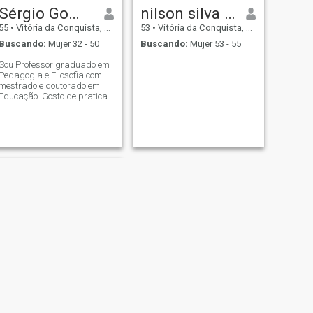
Sérgio Gomes Carvalho
nilson silva lopes
55
•
Vitória da Conquista, Bahia, Brasil
53
•
Vitória da Conquista, Bahia, Brasil
Buscando:
Mujer 32 - 50
Buscando:
Mujer 53 - 55
Sou Professor graduado em
Pedagogia e Filosofia com
mestrado e doutorado em
Educação. Gosto de praticar
também pintura artística,
música e filmes de curta-
metragem.
SIGUIENTE
Adevaldo