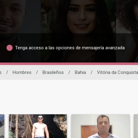
Tenga acceso a las opciones de mensajería avanzada
s
/
Hombres
/
Brasileños
/
Bahia
/
Vitória da Conquist