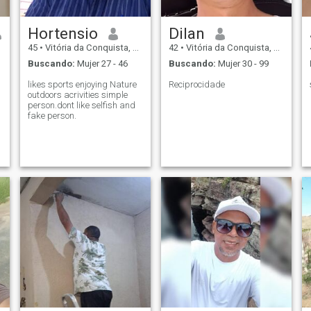
Hortensio
Dilan
45
•
Vitória da Conquista, Bahia, Brasil
42
•
Vitória da Conquista, Bahia, Brasil
Buscando:
Mujer 27 - 46
Buscando:
Mujer 30 - 99
likes sports enjoying Nature
Reciprocidade
outdoors acrivities simple
person.dont like selfish and
fake person.