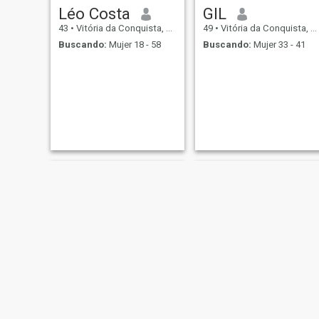
Léo Costa
GIL
43
•
Vitória da Conquista, Bahia, Brasil
49
•
Vitória da Conquista, Bahia, Brasil
Buscando:
Mujer 18 - 58
Buscando:
Mujer 33 - 41
Marcos
Renilton Santos Silveira