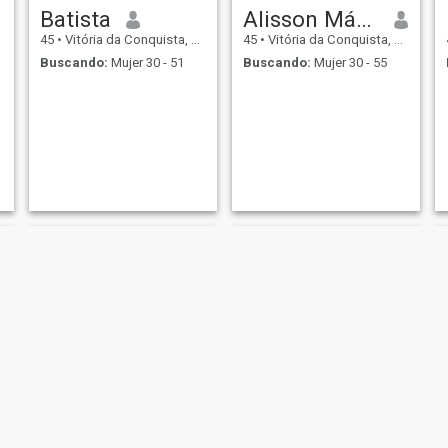
Batista
Alisson Mário
45
•
Vitória da Conquista, Bahia, Brasil
45
•
Vitória da Conquista, Bahia, Brasil
Buscando:
Mujer 30 - 51
Buscando:
Mujer 30 - 55
Douglas
marcio jose prado de oliveira