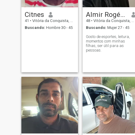
Citnes
Almir Rogério Leite Rocha
41
•
Vitória da Conquista, Bahia, Brasil
48
•
Vitória da Conquista, Bahia, Brasil
Buscando:
Hombre 30 - 45
Buscando:
Mujer 27 - 45
Gosto de esportes, leitura,
momentos com minhas
filhas, ser útil para as
pessoas.