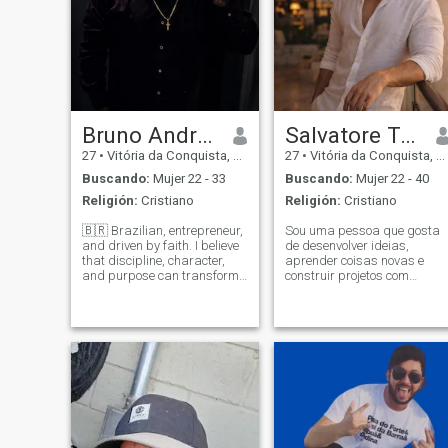
Bruno Andrade
Salvatore Tommy
27
•
Vitória da Conquista, Bahia, Brasil
27
•
Vitória da Conquista, Bahia, Brasil
Buscando:
Mujer 22 - 33
Buscando:
Mujer 22 - 40
Religión:
Cristiano
Religión:
Cristiano
🇧🇷 Brazilian, entrepreneur,
Sou uma pessoa que gosta
and driven by faith. I believe
de desenvolver ideias,
that discipline, character,
aprender coisas novas e
and purpose can transform
construir projetos com
lives. I enjoy challenges,
propósito. Tenho uma
fitness, business, and
mentalidade voltada para
appreciating life's simple
crescimento, organização e
moments. I'm looking for a
evolução constante, tanto
sincere, feminine woman who
pessoal quanto profissional.
val
Gosto de boas conversas,