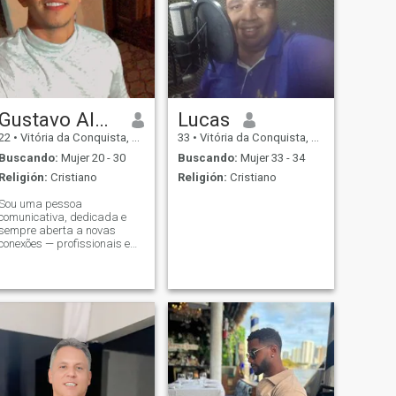
Gustavo Alencar
Lucas
22
•
Vitória da Conquista, Bahia, Brasil
33
•
Vitória da Conquista, Bahia, Brasil
Buscando:
Mujer 20 - 30
Buscando:
Mujer 33 - 34
Religión:
Cristiano
Religión:
Cristiano
Sou uma pessoa
comunicativa, dedicada e
sempre aberta a novas
conexões — profissionais e
pessoais. Gosto de aprender,
trocar experiências e
conhecer pessoas que
compartilham interesses em
tecnologia, inovação e
crescimento.