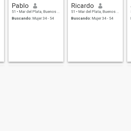
Pablo
Ricardo
51
•
Mar del Plata, Buenos Aires, Argentina
51
•
Mar del Plata, Buenos Aires, Argentina
Buscando:
Mujer 34 - 54
Buscando:
Mujer 34 - 54
Jose Luis
Ramón