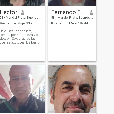
Hector
Fernando Ezequiel
58
•
Mar del Plata, Buenos Aires, Argentina
53
•
Mar del Plata, Buenos Aires, Argentina
Buscando:
Mujer 31 - 55
Buscando:
Mujer 18 - 44
Hola. Soy un caballero,
hombre por naturaleza y por
elección. Solo practico las
buenas actitudes, los buenos
principios y los buenos
valores.