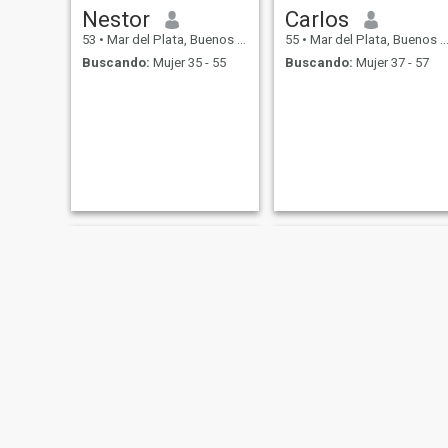
Nestor
Carlos
53
•
Mar del Plata, Buenos Aires, Argentina
55
•
Mar del Plata, Buenos Aires, Argentina
Buscando:
Mujer 35 - 55
Buscando:
Mujer 37 - 57
Claudio
Omar