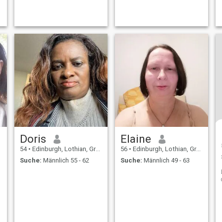
Ich habe starke
Familienwerte und genieße
es, Dinge als Familie zu tun..
Ich gebe 100% in jeder
Beziehung und erwarte
dasselbe zurück
Doris
Elaine
54
•
Edinburgh, Lothian, Grossbritannien
56
•
Edinburgh, Lothian, Grossbritannien
Suche:
Männlich 55 - 62
Suche:
Männlich 49 - 63