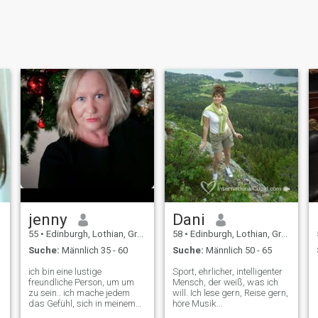
jenny
Dani
55
•
Edinburgh, Lothian, Grossbritannien
58
•
Edinburgh, Lothian, Grossbritannien
Suche:
Männlich 35 - 60
Suche:
Männlich 50 - 65
ich bin eine lustige
Sport, ehrlicher, intelligenter
freundliche Person, um um
Mensch, der weiß, was ich
zu sein.. ich mache jedem
will. Ich lese gern, Reise gern,
das Gefühl, sich in meinem
höre Musik...
Unternehmen wohl zu fühlen.