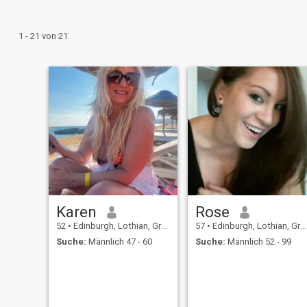
1 - 21 von 21
Karen
Rose
52
•
Edinburgh, Lothian, Grossbritannien
57
•
Edinburgh, Lothian, Grossbritannien
Suche:
Männlich 47 - 60
Suche:
Männlich 52 - 99