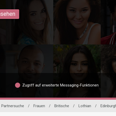
ansehen
Zugriff auf erweiterte Messaging-Funktionen
e Partnersuche
/
Frauen
/
Britische
/
Lothian
/
Edinburg