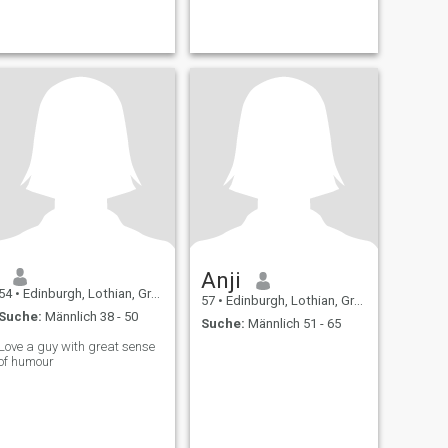
Anji
54
•
Edinburgh, Lothian, Grossbritannien
57
•
Edinburgh, Lothian, Grossbritannien
Suche:
Männlich 38 - 50
Suche:
Männlich 51 - 65
Love a guy with great sense
of humour