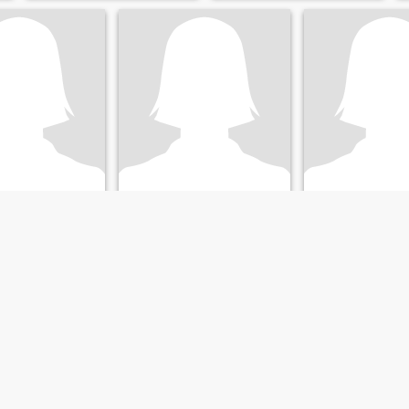
Tanya
Kim
 Lothian, Grossbritannien
53
•
Edinburgh, Lothian, Grossbritannien
55
•
Edinburgh, Lothian, G
nnlich 46 - 62
Suche:
Männlich 47 - 61
Suche:
Männlich 
Honest fun loyal 