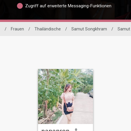
Zugriff auf erweiterte Messaging-Funktionen
e
/
Frauen
/
Thailändische
/
Samut Songkhram
/
Samut
napapron