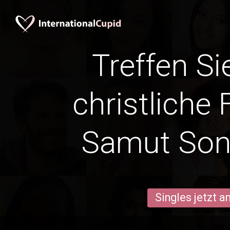
Treffen Si
christliche 
Samut So
Singles jetzt 