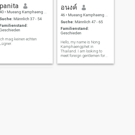
panita
อนงค์
40
•
Mueang Kamphaeng Phet, Kamphaeng Phet, Thailand
46
•
Mueang Kamphaeng Phet, Kamphaeng Phet, Thailand
Suche:
Männlich 37 - 54
Suche:
Männlich 47 - 65
Familienstand:
Familienstand:
Geschieden
Geschieden
Ich mag keinen echten
Hello, my name is Nong
Lügner.
Kamphaengphet in
Thailand. I am looking to
meet foreign gentlemen for
friendship. which will
hopefully lead to a long-term
commitment. I am a sweet,
gentle and understanding
Thai woman. If you are
interested in getting to kno
WEITER
kik