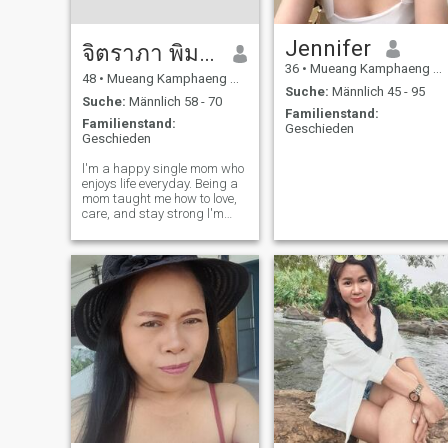
Jennifer
จิตราภา พิมพ์ศรี
36
•
Mueang Kamphaeng Phet, Kamphaeng Phet, Thailand
48
•
Mueang Kamphaeng Phet, Kamphaeng Phet, Thailand
Suche:
Männlich 45 - 95
Suche:
Männlich 58 - 70
Familienstand:
Familienstand:
Geschieden
Geschieden
l'm a happy single mom who
enjoys life everyday. Being a
mom taught me how to love,
care, and stay strong l'm
hope to meet a kind man
saying smile, love and take
care each other when we
grow