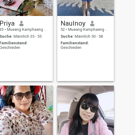
Priya
Naulnoy
33
•
Mueang Kamphaeng Phet, Kamphaeng Phet, Thailand
52
•
Mueang Kamphaeng Phet, Kamphaeng Phet, Thailand
Suche:
Männlich 35 - 55
Suche:
Männlich 50 - 58
Familienstand:
Familienstand:
Geschieden
Geschieden