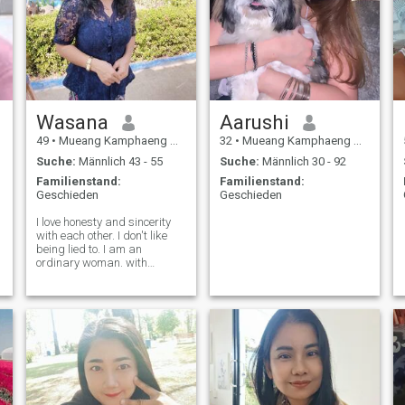
Wasana
Aarushi
49
•
Mueang Kamphaeng Phet, Kamphaeng Phet, Thailand
32
•
Mueang Kamphaeng Phet, Kamphaeng Phet, Thailand
Suche:
Männlich 43 - 55
Suche:
Männlich 30 - 92
Familienstand:
Familienstand:
Geschieden
Geschieden
I love honesty and sincerity
with each other. I don't like
being lied to. I am an
r
ordinary woman. with
sincerity love caring for each
other If I love someone I will
pay attention and take care
of my lover I am a person
who likes to have fun and
laugh