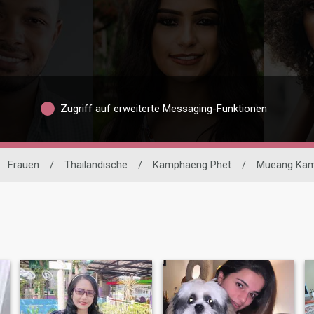
Zugriff auf erweiterte Messaging-Funktionen
Frauen
/
Thailändische
/
Kamphaeng Phet
/
Mueang Kam