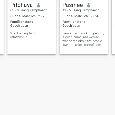
Pitchaya
Pasinee
61
•
Mueang Kamphaeng Phet, Kamphaeng Phet, Thailand
41
•
Mueang Kamphaeng Phet, Kamphaeng Phet, Thailand
Suche:
Männlich 62 - 70
Suche:
Männlich 37 - 54
Familienstand:
Familienstand:
Geschieden
Geschieden
Want a long-term
I am a hard-working person,
relationship
a good-humoured woman
who cares about the people I
love and takes care of each
other.In my free time I like to
plant trees and flowers.
nut
Wisalaya