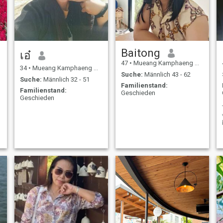
,
Baitong
เอ๋
47
•
Mueang Kamphaeng Phet, Kamphaeng Phet, Thailand
34
•
Mueang Kamphaeng Phet, Kamphaeng Phet, Thailand
Suche:
Männlich 43 - 62
Suche:
Männlich 32 - 51
Familienstand:
Familienstand:
Geschieden
Geschieden