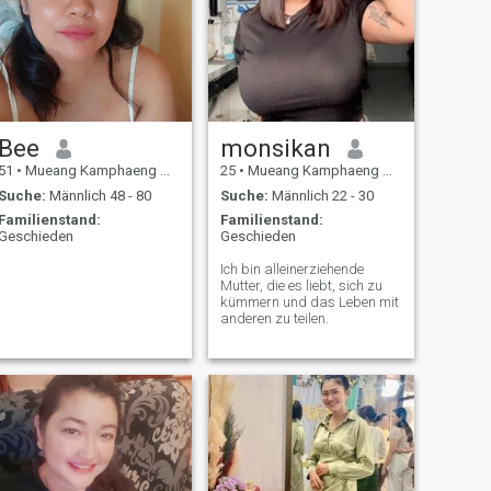
Bee
monsikan
51
•
Mueang Kamphaeng Phet, Kamphaeng Phet, Thailand
25
•
Mueang Kamphaeng Phet, Kamphaeng Phet, Thailand
Suche:
Männlich 48 - 80
Suche:
Männlich 22 - 30
Familienstand:
Familienstand:
Geschieden
Geschieden
Ich bin alleinerziehende
Mutter, die es liebt, sich zu
kümmern und das Leben mit
anderen zu teilen.