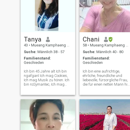
Tanya
Chani
43
•
Mueang Kamphaeng Phet, Kamphaeng Phet, Thailand
58
•
Mueang Kamphaeng Phet, Kamphaeng Phet, Thailand
Suche:
Männlich 38 - 57
Suche:
Männlich 40 - 80
Familienstand:
Familienstand:
Geschieden
Geschieden
Ich bin 45 Jahre alt Ich bin
Ich bin eine aufrichtige,
ngafganl Ich mag Cookies,
ehrliche, freundliche und
Ich mag Musik zu hören. Ich
liebevolle, fürsorgliche Frau,
bin roSymantec, Ich mag
die für einen netten Mann hie
Angeln, Ich mag Flüsse zu
ist. Ich bin 55 Jahre alt, fühle
sehen. Ich bin ziemlich einige
mich aber jünger (: Und sehe
des Lebens der Liebe und
jünger aus. Lustig, liebevoll,
spousse.When ich dich liebe,
romantisch und leicht
Ich werde den Menschen für
auszukommen. Ich mag die
einen anderen suchen, aber
Natur, Gartenarbeit,
ich werde in der Lage sein,
Wandern, Strände, Tiere,
zu verwenden. Wissen, wie
Fernsehen, Lesen,
schwer Beta ist.
Schwimmen, Kochen. Wollen,
dass jemand eine Beziehung