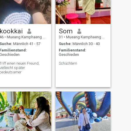
kookkai
Som
46
•
Mueang Kamphaeng Phet, Kamphaeng Phet, Thailand
31
•
Mueang Kamphaeng Phet, Kamphaeng Phet, Thailand
Suche:
Männlich 41 - 57
Suche:
Männlich 30 - 40
Familienstand:
Familienstand:
Geschieden
Geschieden
Triff einen neuen Freund,
Schüchtern
vielleicht später
bedeutsamer