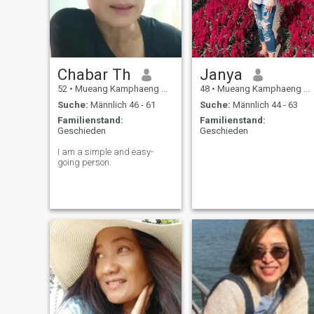
aufbauen. Ich bin echt und
ernst damit, einen Mann zu
finden. Ich weiß, wie man
einen Mann behandelt. Ich
bin eine hart arbeitende
Frau, ich werde arbeiten und
zu unserer Familie beitragen
Chabar Th
Janya
es sei denn, Sie wollen nicht,
52
•
Mueang Kamphaeng Phet, Kamphaeng Phet, Thailand
48
•
Mueang Kamphaeng Phet, Kamphaeng Phet, Thailand
dass ich arbeite. Spiele
mögen Sie nicht.
Suche:
Männlich 46 - 61
Suche:
Männlich 44 - 63
Familienstand:
Familienstand:
Geschieden
Geschieden
I am a simple and easy-
going person.