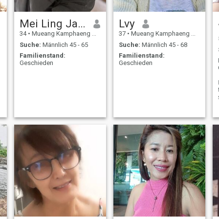
Mei Ling Jassada
Lvy
34
•
Mueang Kamphaeng Phet, Kamphaeng Phet, Thailand
37
•
Mueang Kamphaeng Phet, Kamphaeng Phet, Thailand
Suche:
Männlich 45 - 65
Suche:
Männlich 45 - 68
Familienstand:
Familienstand:
Geschieden
Geschieden