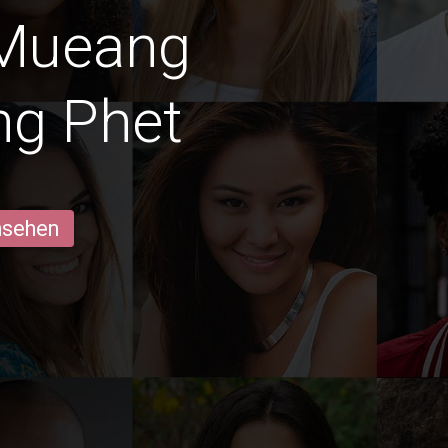
 Mueang
g Phet
ansehen