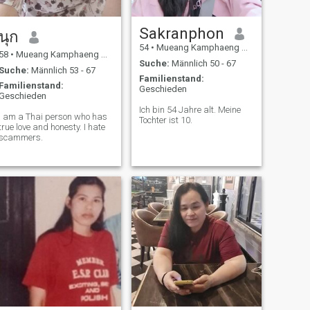
Sakranphon
นุก
54
•
Mueang Kamphaeng Phet, Kamphaeng Phet, Thailand
58
•
Mueang Kamphaeng Phet, Kamphaeng Phet, Thailand
Suche:
Männlich 50 - 67
Suche:
Männlich 53 - 67
Familienstand:
Familienstand:
Geschieden
Geschieden
Ich bin 54 Jahre alt. Meine
I am a Thai person who has
Tochter ist 10.
true love and honesty. I hate
scammers.