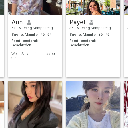
Aun
Payel
51
•
Mueang Kamphaeng Phet, Kamphaeng Phet, Thailand
35
•
Mueang Kamphaeng Phet, Kamphaeng Phet, Thailand
Suche:
Männlich 46 - 64
Suche:
Männlich 36 - 46
Familienstand:
Familienstand:
Geschieden
Geschieden
Wenn Sie an mir interessiert
sind,