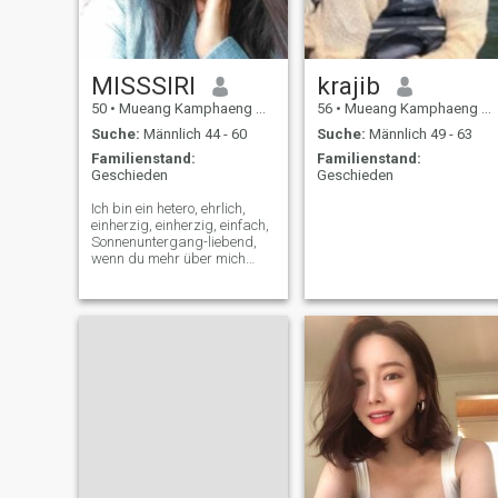
MISSSIRI
krajib
50
•
Mueang Kamphaeng Phet, Kamphaeng Phet, Thailand
56
•
Mueang Kamphaeng Phet, Kamphaeng Phet, Thailand
Suche:
Männlich 44 - 60
Suche:
Männlich 49 - 63
Familienstand:
Familienstand:
Geschieden
Geschieden
Ich bin ein hetero, ehrlich,
einherzig, einherzig, einfach,
Sonnenuntergang-liebend,
wenn du mehr über mich
wissen willst,