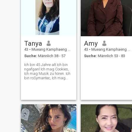
Tanya
Amy
43
•
Mueang Kamphaeng Phet, Kamphaeng Phet, Thailand
43
•
Mueang Kamphaeng Phet, Kamphaeng Phet, Thailand
Suche:
Männlich 38 - 57
Suche:
Männlich 53 - 83
Ich bin 45 Jahre alt Ich bin
ngafganl Ich mag Cookies,
Ich mag Musik zu hören. Ich
bin roSymantec, Ich mag
Angeln, Ich mag Flüsse zu
sehen. Ich bin ziemlich einige
des Lebens der Liebe und
spousse.When ich dich liebe,
Ich werde den Menschen für
einen anderen suchen, aber
ich werde in der Lage sein,
zu verwenden. Wissen, wie
schwer Beta ist.