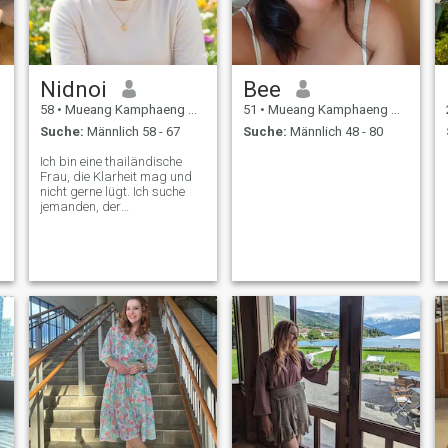
Nidnoi
Bee
58
•
Mueang Kamphaeng Phet, Kamphaeng Phet, Thailand
51
•
Mueang Kamphaeng Phet, Kamphaeng Phet, Thailand
Suche:
Männlich 58 - 67
Suche:
Männlich 48 - 80
Ich bin eine thailändische
Frau, die Klarheit mag und
nicht gerne lügt. Ich suche
jemanden, der
aufgeschlossen ist und
jemand, der die Schönheit im
Herzen einer Frau mehr sieht
als ihr Aussehen.