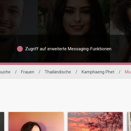
Zugriff auf erweiterte Messaging-Funktionen
rsuche
/
Frauen
/
Thailändische
/
Kamphaeng Phet
/
Mu