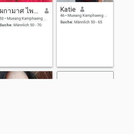
Katie
ผกามาศ ไพรซ์
46
•
Mueang Kamphaeng Phet, Kamphaeng Phet, Thailand
53
•
Mueang Kamphaeng Phet, Kamphaeng Phet, Thailand
Suche:
Männlich 50 - 65
Suche:
Männlich 50 - 70
WEITER