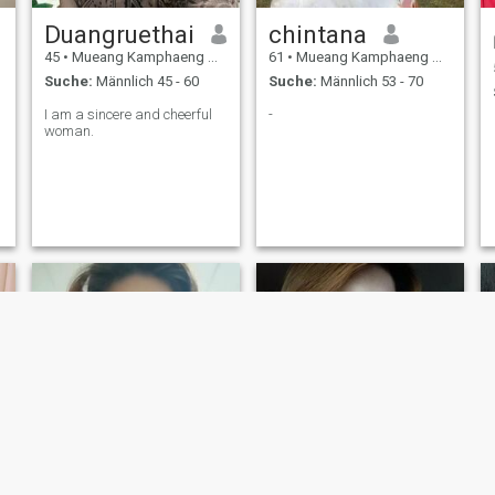
Duangruethai
chintana
45
•
Mueang Kamphaeng Phet, Kamphaeng Phet, Thailand
61
•
Mueang Kamphaeng Phet, Kamphaeng Phet, Thailand
Suche:
Männlich 45 - 60
Suche:
Männlich 53 - 70
I am a sincere and cheerful
-
woman.