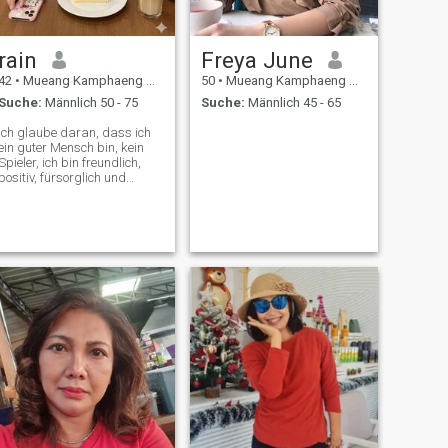
rain
Freya June
42
•
Mueang Kamphaeng Phet, Kamphaeng Phet, Thailand
50
•
Mueang Kamphaeng Phet, Kamphaeng Phet, Thailand
Suche:
Männlich 50 - 75
Suche:
Männlich 45 - 65
Ich glaube daran, dass ich
ein guter Mensch bin, kein
Spieler, ich bin freundlich,
positiv, fürsorglich und
ehrlich.