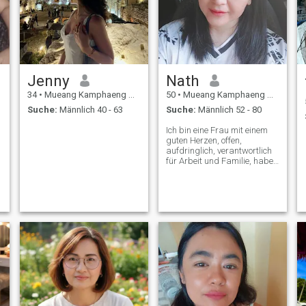
Jenny
Nath
34
•
Mueang Kamphaeng Phet, Kamphaeng Phet, Thailand
50
•
Mueang Kamphaeng Phet, Kamphaeng Phet, Thailand
Suche:
Männlich 40 - 63
Suche:
Männlich 52 - 80
Ich bin eine Frau mit einem
guten Herzen, offen,
aufdringlich, verantwortlich
für Arbeit und Familie, habe
ein gutes Aussehen, eine gute
Persönlichkeit und weiß, wie
ich mich der Gesellschaft
anpassen kann.