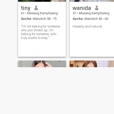
tiny
wanida
61
•
Mueang Kamphaeng Phet, Kamphaeng Phet, Thailand
47
•
Mueang Kamphaeng Phet, Kamphaeng Phet, Thailand
Suche:
Männlich 58 - 75
Suche:
Männlich 40 - 60
"I'm not looking for someone
Honesty and natural
who just shows up, I'm
looking for someone. who
truly wants to stay "