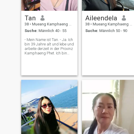
Tan
Aileendela
38
•
Mueang Kamphaeng Phet, Kamphaeng Phet, Thailand
38
•
Mueang Kamphaeng Phet, Kamphaeng Phet, Thailand
Suche:
Männlich 40 - 55
Suche:
Männlich 50 - 90
- Mein Name ist Tan. - Ja. Ich
bin 39 Jahre alt und lebe und
arbeite derzeit in der Provinz
Kamphaeng Phet. Ich bin
eine fröhliche, freundliche und
warme Person, die es
genießt, ein einfaches Leben
zu führen. Ich trinke keinen
Alkohol oder spiele nicht. Ich
bin ehrlich und aufrichtig. Ich
koche gerne, trainiere und
kümmere mich um mein
Zuhause. Ich bin derzeit
Single und bereit für eine
stabile, langfristige
Beziehung.