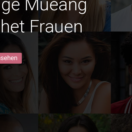
dige Mueang
het Frauen
ansehen