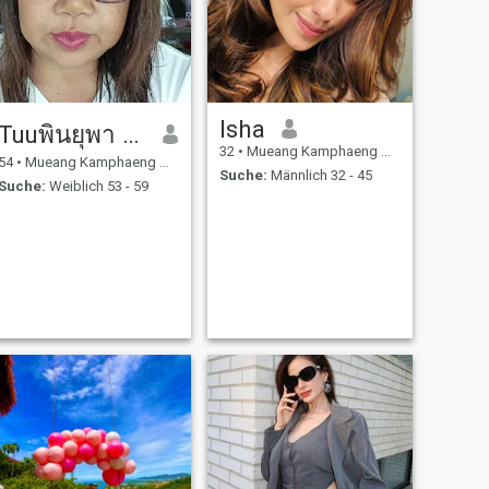
Isha
Tuuพินยุพา วิจารวงษ์
32
•
Mueang Kamphaeng Phet, Kamphaeng Phet, Thailand
54
•
Mueang Kamphaeng Phet, Kamphaeng Phet, Thailand
Suche:
Männlich 32 - 45
Suche:
Weiblich 53 - 59