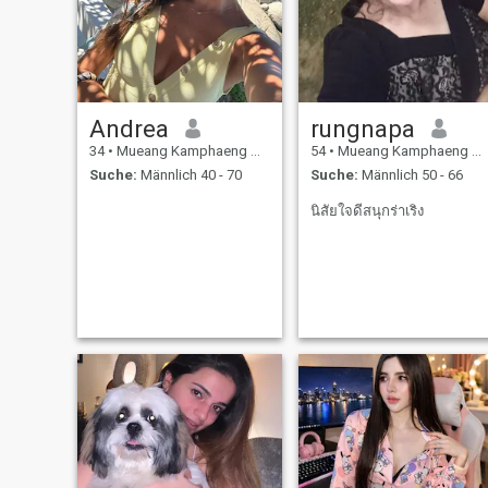
Andrea
rungnapa
34
•
Mueang Kamphaeng Phet, Kamphaeng Phet, Thailand
54
•
Mueang Kamphaeng Phet, Kamphaeng Phet, Thailand
Suche:
Männlich 40 - 70
Suche:
Männlich 50 - 66
นิสัยใจดีสนุกร่าเริง