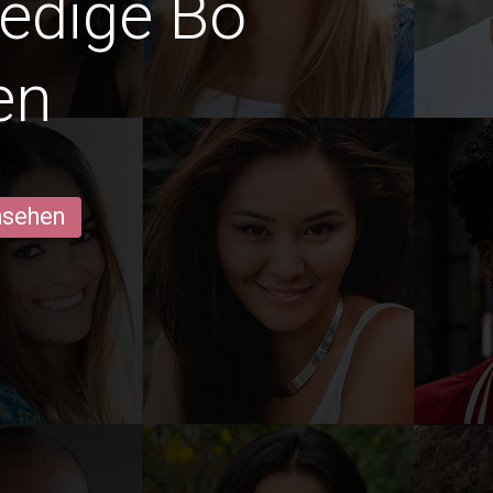
ledige Bo
en
ansehen