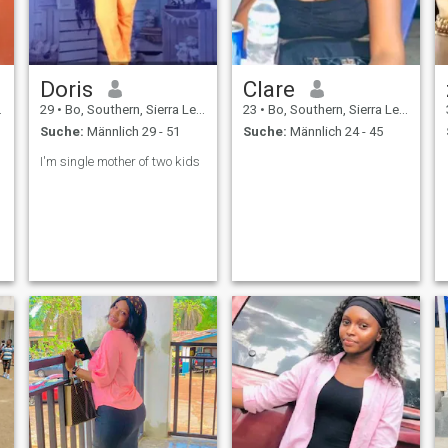
Doris
Clare
29
•
Bo, Southern, Sierra Leone
23
•
Bo, Southern, Sierra Leone
Suche:
Männlich 29 - 51
Suche:
Männlich 24 - 45
I'm single mother of two kids