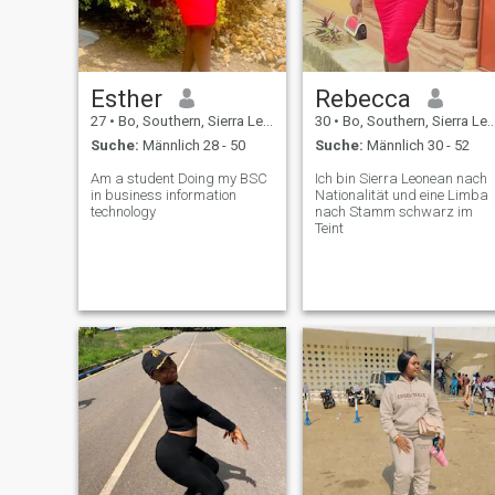
Esther
Rebecca
27
•
Bo, Southern, Sierra Leone
30
•
Bo, Southern, Sierra Leone
Suche:
Männlich 28 - 50
Suche:
Männlich 30 - 52
Am a student Doing my BSC
Ich bin Sierra Leonean nach
in business information
Nationalität und eine Limba
technology
nach Stamm schwarz im
Teint