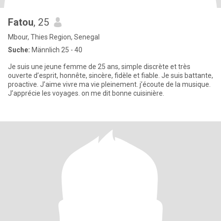
Fatou
, 25
Mbour, Thies Region, Senegal
Suche:
Männlich 25 - 40
Je suis une jeune femme de 25 ans, simple discrète et très
ouverte d’esprit, honnête, sincère, fidèle et fiable. Je suis battante,
proactive. J’aime vivre ma vie pleinement. j’écoute de la musique.
J’apprécie les voyages. on me dit bonne cuisinière.