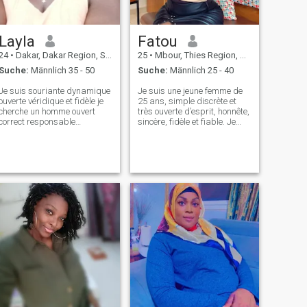
Layla
Fatou
24
•
Dakar, Dakar Region, Senegal
25
•
Mbour, Thies Region, Senegal
Suche:
Männlich 35 - 50
Suche:
Männlich 25 - 40
Je suis souriante dynamique
Je suis une jeune femme de
uverte véridique et fidèle je
25 ans, simple discrète et
cherche un homme ouvert
très ouverte d’esprit, honnête,
correct responsable
sincère, fidèle et fiable. Je
respectueux qui a des
suis battante, proactive.
principes svp ceux qui
J’aime vivre ma vie
cherche les passe temps où
pleinement. j’écoute de la
sex Friends vous pouvez
musique. J’apprécie les
passer vos chemin encore
voyages. on me dit bonne
une fois je cherche du sé
cuisinière.