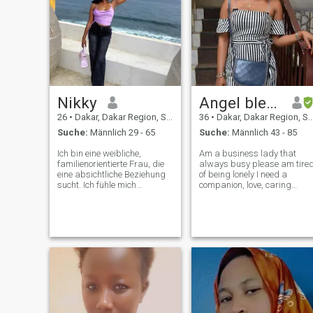
Nikky
Angel blessing
26
•
Dakar, Dakar Region, Senegal
36
•
Dakar, Dakar Region, Senegal
Suche:
Männlich 29 - 65
Suche:
Männlich 43 - 85
Ich bin eine weibliche,
Am a business lady that
familienorientierte Frau, die
always busy please am tire
eine absichtliche Beziehung
of being lonely I need a
sucht. Ich fühle mich
companion, love, caring
angezogen von reifen,
person because am caring
emotional intelligenten
too I like taking care of my
Männern mit
man and make him look
Führungsstabilität und einer
good for me if you don't like
starken Denkweise. Keine
me please don't chat me the
zwanglosen Dates, nur eine
most important
sinnvolle Verbindung mit
langfristigen Potenzialen. Es
tut mir leid, dass ich keine
Sex-Chats unterhalte /
Nacktfotos schicke