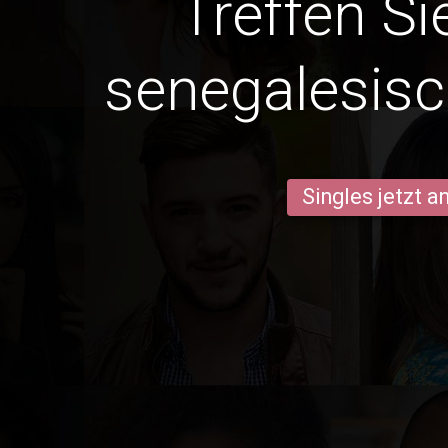
Treffen Si
senegalesisc
Singles jetzt 