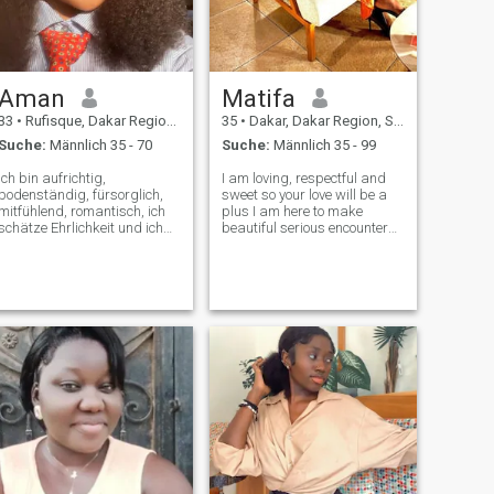
Aman
Matifa
33
•
Rufisque, Dakar Region, Senegal
35
•
Dakar, Dakar Region, Senegal
Suche:
Männlich 35 - 70
Suche:
Männlich 35 - 99
Ich bin aufrichtig,
I am loving, respectful and
bodenständig, fürsorglich,
sweet so your love will be a
mitfühlend, romantisch, ich
plus I am here to make
schätze Ehrlichkeit und ich
beautiful serious encounters
liebe es zu lachen, ich koche
if you are not looking for
gut, ich liebe Sport, ich jogge,
anything like that please do
ich gehe zwei- bis dreimal
not write to me do not waste
pro Woche ins Fitnessstudio,
my time, my energy and my
ich möchte jemanden treffen,
subscription leave room for
der Jemand, der mit mir
so
lachen kann und es ist okay,
wenn ich über ihn lache, denn
er kann über sich selbst
lachen und er weiß, dass
mein Lachen alles Liebe ist.
Weniger als 1 Mrd. ECU....,!