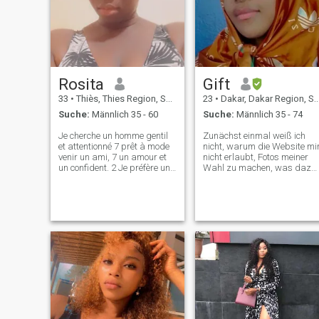
Rosita
Gift
33
•
Thiès, Thies Region, Senegal
23
•
Dakar, Dakar Region, Senegal
Suche:
Männlich 35 - 60
Suche:
Männlich 35 - 74
Je cherche un homme gentil
Zunächst einmal weiß ich
et attentionné 7 prêt à mode
nicht, warum die Website mi
venir un ami, 7 un amour et
nicht erlaubt, Fotos meiner
un confident. 2 Je préfère un
Wahl zu machen, was dazu
homme mâture qui est
führte, dass ich die Fotos von
vraiment prêt à s'engager 7
mir über meine Haare
et à cheminer avec une
hineinziehe, was sie
femme sexy 5 alors n'hésitez
akzeptierten. Ich bin
pas à me contacter 3 je suis
aufgeschlossen, ruhig,
dispos
locker, lächle gerne und
genieße auch die Natur. Ich
liebe es, zu kommunizieren,
aufmerksam zu sein und
auch sehr aufmerksam zu
sein. Ich kann nicht alles hier
rausbringen, also wenn es
etwas gibt, das du über
mich wissen willst, dann