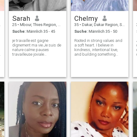
Sarah
Chelmy
25
•
Mbour, Thies Region, Senegal
35
•
Dakar, Dakar Region, Senegal
Suche:
Männlich 35 - 45
Suche:
Männlich 35 - 50
je travaille est gagne
Rooted in strong values and
dignement ma vie.Je suis de
a soft heart. I believe in
o
nature calme pauses
kindness, intentional love,
travailleuse joviale
and building something
respectueuse un peu
lasting. I enjoy discovering
coquines. jaime les surprises
new places, good music,
découvrir de nouvelles choses
deep conversations, and
faire des vidéos tiktok et un
quiet joy. I’m not in a rush—
e
peu de delire pour se
just ready for something
détendre. la vie est bell
meaningful an