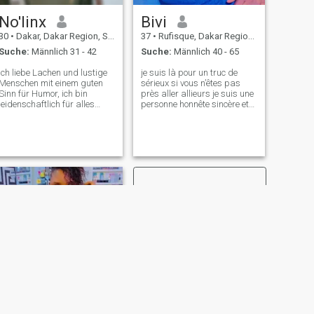
No'linx
Bivi
30
•
Dakar, Dakar Region, Senegal
37
•
Rufisque, Dakar Region, Senegal
Suche:
Männlich 31 - 42
Suche:
Männlich 40 - 65
Ich liebe Lachen und lustige
je suis là pour un truc de
Menschen mit einem guten
sérieux si vous n’êtes pas
Sinn für Humor, ich bin
près aller allieurs je suis une
leidenschaftlich für alles
personne honnête sincère et
schöne und kreative, ich liebe
fidèle j’aimerais trouver un en
Weltarchitektur und noch
particularité comme comme
mehr über kulinarische
ou plus que comme moi je
Entdeckungen .... Ich bin ein
suis divorcé avec une fille de
Homebombody😅, also treffe
08 a je cherche à me c
ich mich nicht oft, aber ich
Reise gerne und bin ein
echter Alleintourist, was ein
bisschen paradox ist, oder?
Um uns besser
kennenzulernen und mehr
darüber zu erfahren, wer wir
sind, können wir privat
chatten, anstatt diese
attraktive, aber nicht
unbedingt echte Biografie
einzugeben.
WEITER