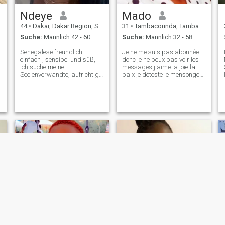
Ndeye
Mado
44
•
Dakar, Dakar Region, Senegal
31
•
Tambacounda, Tambacounda, Senegal
Suche:
Männlich 42 - 60
Suche:
Männlich 32 - 58
Senegalese freundlich,
Je ne me suis pas abonnée
einfach , sensibel und süß,
donc je ne peux pas voir les
ich suche meine
messages j'aime la joie la
z
Seelenverwandte, aufrichtige
paix je déteste le mensonge
und dauerhafte Liebe zu
et c'est difficile de parler de
jemandem der liebt, ich bin
sois...svp juste pour une
nicht materialistisch, nicht
relation sérieuse sans perdre
ehrenhaft aber ich will
de temps . Ceux qui aiment
Respekt und Ehrlichkeit ,
demander des photos nues
zögern Sie nicht , schreibe
mir / freundlich
Senegalesisch, einfach,
sensibel und sanft, Ich suche
meinen Seelenverwandten,
aufrichtige und dauerhafte
Liebe mit jemandem, der
liebt, ich bin nicht
materialistisch oder korrupt,
aber ich will Respekt und
Ehrlichkeit, zögern Sie nicht,
schreiben Sie mir