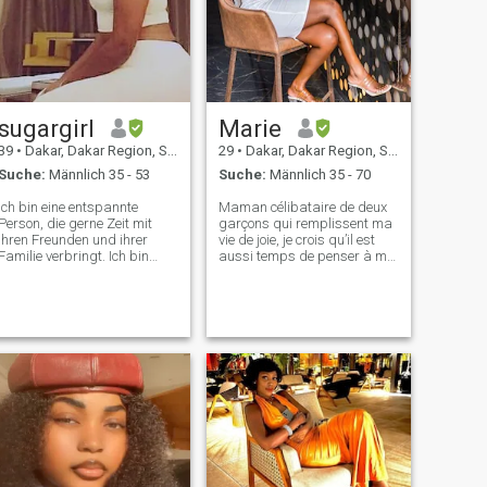
sugargirl
Marie
39
•
Dakar, Dakar Region, Senegal
29
•
Dakar, Dakar Region, Senegal
Suche:
Männlich 35 - 53
Suche:
Männlich 35 - 70
Ich bin eine entspannte
Maman célibataire de deux
Person, die gerne Zeit mit
garçons qui remplissent ma
ihren Freunden und ihrer
vie de joie, je crois qu’il est
Familie verbringt. Ich bin
aussi temps de penser à moi
familienorientiert und komme
et à une belle rencontre.
gut mit. Ich bin eine
J’aime découvrir de nouveaux
entspannte Frau, die gerne
horizons, partager des
Spaß hat! Ich bin ein großer
instants simples mais vrais,
Fußballfan, der gerne Zeit
entre rires et discussions pro
am Strand verbringt. Ich bin
eine aufgeschlossene Dame,
die ständig bereit ist, zu
handeln. Ich tanze, singe,
höre Musik, schwimme,
koche und bringe andere
zum Lachen.