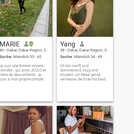
MARIE
Yang
40
•
Dakar, Dakar Region, Senegal
58
•
Dakar, Dakar Region, Senegal
Suche:
Männlich 35 - 65
Suche:
Männlich 54 - 69
Je suis une femme sincere,
Ich bin sanft und
honnête , qui aime JESUS et
dominierend, klug und
mére de deux enfants. Je
studiert, ich Reise gerne,
suis a mon propre compte
vermesse die Erde mit beiden
travavailleuse, battante, qui
Füßen. Liebe Sport, höre
aime la vie et qui la vie
Musik, wenn du still bist, und
sainement a travers les
singe und tanze, wenn du
principes de mon Dieu. J
begeistert bist Ich habe auch
aime les voyages, les
eine schöne Vision für die
restaurants, les s
Ehe.