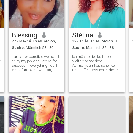
Blessing
Stélina
27
•
Mékhé, Thies Region, Senegal
29
•
Thiès, Thies Region, Senegal
Suche:
Männlich 58 - 80
Suche:
Männlich 32 - 38
I am a responsible woman. I
Ich möchte der kulturellen
r
enjoy my job and I strive for
Vielfalt besondere
success in everything I do. I
Aufmerksamkeit schenken
am a fun loving woman,
und hoffe, dass ich in diesem
jovial, lovely and passionate.
Sinne bereicherndes Wissen
I think of myself as being
vermitteln und von anderen
clever but harmless. I am
lernen kann. Ich bin
supporting, caring and have
hilfsbereit, sehr respektvoll
a loyal and tolerant chara
und loyal. Zu diesem Zweck
erinnere ich dich noch einmal
daran, dass ich hier nicht
nach Liebe suche, also für
alle, die Zahlen zu
hinterlassen suchen und
dann im Gefolge
verschwinden, ohne
Höflichkeit, Gnade, habe ich
keine Zeit zu verlieren, nicht