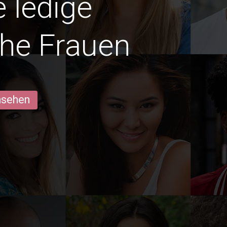
e ledige
he Frauen
ansehen