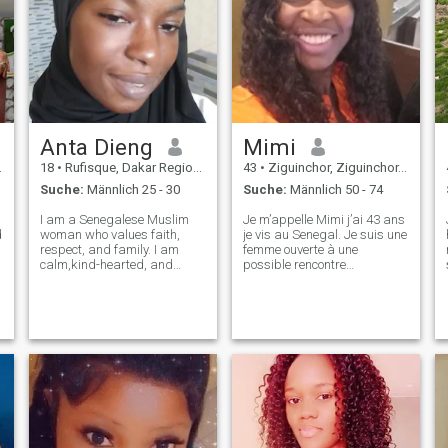
Anta Dieng
Mimi
18
•
Rufisque, Dakar Region, Senegal
43
•
Ziguinchor, Ziguinchor, Senegal
Suche:
Männlich 25 - 30
Suche:
Männlich 50 - 74
I am a Senegalese Muslim
Je m’appelle Mimi j’ai 43 ans
d
woman who values faith,
je vis au Senegal. Je suis une
respect, and family. I am
femme ouverte à une
calm,kind-hearted, and
possible rencontre
sincere in my intentions. I
amoureuse. Dans la vie de
enjoy learning about different
tout les jours je suis une
cultures while staying
femme souriante attentionnée
grounded in my beliefs. I am
et sympathique. Je cherches
here with a serious intention
une relation sérieuse et
to find a r
pourquoi pas tr