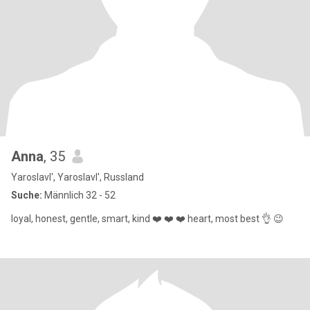
Anna
, 35
Yaroslavl', Yaroslavl', Russland
Suche:
Männlich 32 - 52
loyal, honest, gentle, smart, kind ❤️ ❤️ ❤️ heart, most best 👌 😉