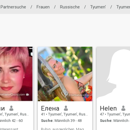
e Partnersuche
/
Frauen
/
Russische
/
Tyumen'
/
Tyumen
ли
Елена
Helen
, Tyumen', Russland
41
•
Tyumen', Tyumen', Russland
47
•
Tyumen', Tyumen'
nnlich 42 - 60
Suche:
Männlich 39 - 48
Suche:
Männlich 
Interessant ,
Ruhig, ausgeglichen. Mag