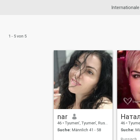
International
1 - 5 von 5
nar
Ната
46
•
Tyumen', Tyumen', Russland
46
•
Tyumen'
Suche:
Männlich 41 - 58
Suche:
Mä
Russisch . 