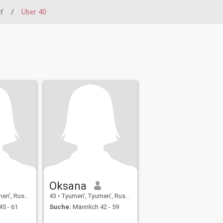
'
/
Über 40
Oksana
, Russland
43
•
Tyumen', Tyumen', Russland
45 - 61
Suche:
Männlich 42 - 59