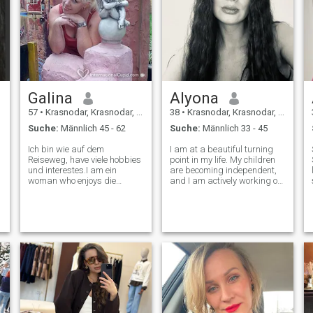
in umarmte, feine Getränke
aus einem Glas Wein, leichter
zu rühren oder zu Stille
lauschen zu trinken und auf
wie viele wir sind froh, dass
wir gemeinsam.... zu
verstehen
Galina
Alyona
57
•
Krasnodar, Krasnodar, Russland
38
•
Krasnodar, Krasnodar, Russland
Suche:
Männlich 45 - 62
Suche:
Männlich 33 - 45
Ich bin wie auf dem
I am at a beautiful turning
Reiseweg, have viele hobbies
point in my life. My children
und interestes.I am ein
are becoming independent,
woman who enjoys die
and I am actively working on
draußen, has ein great
moving my career fully online
sense des humor. I have
to have the freedom to live
serious intitions and hope
anywhere. I enjoy slow
than my search will End
mornings, learning new
soon...I am very romantics
things, and creating a cozy
und active in Life. Ich liebe
home.
moderne Klothes.I wie Musik
und Filme von allen Arten.