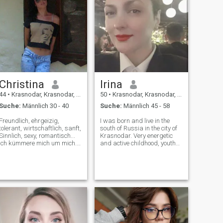
Christina
Irina
44
•
Krasnodar, Krasnodar, Russland
50
•
Krasnodar, Krasnodar, Russland
Suche:
Männlich 30 - 40
Suche:
Männlich 45 - 58
Freundlich, ehrgeizig,
I was born and live in the
tolerant, wirtschaftlich, sanft,
south of Russia in the city of
Sinnlich, sexy, romantisch...
Krasnodar. Very energetic
Ich kümmere mich um mich.
and active childhood, youth
Ich liebe Yoga sehr... ehrlich
(acrobatics CMS, swimming,
über meinen Charakter zu
drawing..) therefore in
sprechen - ich bin nicht weiß
adulthood I had to transform
und flauschig. Ich liebe es
irrepressible energy)) -
einfach, ich selbst zu sein.
fitness, swimming, diving,
Aber ich bin aufrichtig,
parach
sinnlich und sanft zu dem
Mann, den ich lieben werde
und der für mich notwendig
sein wird. Er wird sich nicht