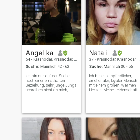
Angelika
Natali
54
•
Krasnodar, Krasnodar, Russland
37
•
Krasnodar, Krasnodar, Russland
Suche:
Männlich 42 - 62
Suche:
Männlich 30 - 55
Ich bin nur auf der Suche
Ich bin ein empfindlicher,
nach einer ernsthaften
emotionaler, loyaler Mensch
Beziehung, sehr junge Jungs
mit einem großen, warmen
schreiben nicht an mich,
Herzen. Meine Leidenschaft
fragen nicht nach Geld. Ich
sind Hunde. Ich reise gerne
bin auf der Suche nach
ins Ausland (mehr als 13
meinem einzigen Mann in der
Länder). Drama und Spiele
ganzen Welt, um glücklich zu
interessieren mich nicht.
leben all our lives. Ich bin
Familienorientiert und
bereit, überall hinzuziehen,
einfach. Weit weg von der
um in der Nähe meines
Politik und nicht bereit,
Geliebten zu sein.
darüber zu diskutieren. Ich
liebe es zu singen, wenn ich
fahre. Außerdem genieße ich