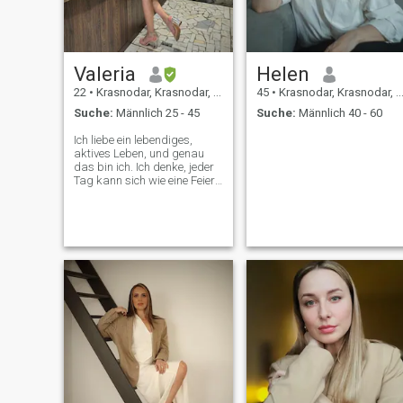
Valeria
Helen
22
•
Krasnodar, Krasnodar, Russland
45
•
Krasnodar, Krasnodar, Russland
Suche:
Männlich 25 - 45
Suche:
Männlich 40 - 60
Ich liebe ein lebendiges,
aktives Leben, und genau
das bin ich. Ich denke, jeder
Tag kann sich wie eine Feier
anfühlen, wenn man es 🤭
will, also ist das Leben mit
mir nie langweilig. Ich habe
einen tollen Sinn für Humor,
bin sehr einfühlsam und ich
mache mir ein Zuhause
gemütlich. Ich bin auch ein
großer Tierfreund und lerne
immer etwas Neues.