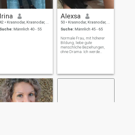
Irina
Alexsa
42
•
Krasnodar, Krasnodar, Russland
50
•
Krasnodar, Krasnodar, Russland
Suche:
Männlich 40 - 55
Suche:
Männlich 45 - 65
Normale Frau, mit höherer
Bildung, liebe gute
menschliche Beziehungen,
ohne Drama. Ich werde
meinen Mann sehr lieben. Ich
liebe Gott, liebe meine Tochter,
liebe das Leben, liebe Reisen.