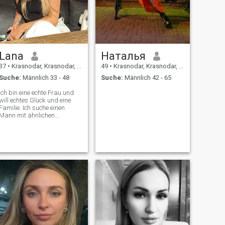
Lana
Наталья
37
•
Krasnodar, Krasnodar, Russland
49
•
Krasnodar, Krasnodar, Russland
Suche:
Männlich 33 - 48
Suche:
Männlich 42 - 65
Ich bin eine echte Frau und
will echtes Glück und eine
Familie. Ich suche einen
Mann mit ähnlichen
Interessen und Werten, den
ich im echten Leben treffen
kann.