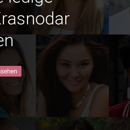
Krasnodar
en
ansehen