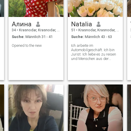
Алина
Natalia
34
•
Krasnodar, Krasnodar, Russland
51
•
Krasnodar, Krasnodar, Russland
Suche:
Männlich 31 - 41
Suche:
Männlich 43 - 63
Opened to the new
Ich arbeite im
Automobilgeschäft. Ich bin
Jurist. Ich liebe es zu reisen
und Menschen aus der
ganzen Welt kennenzulernen.