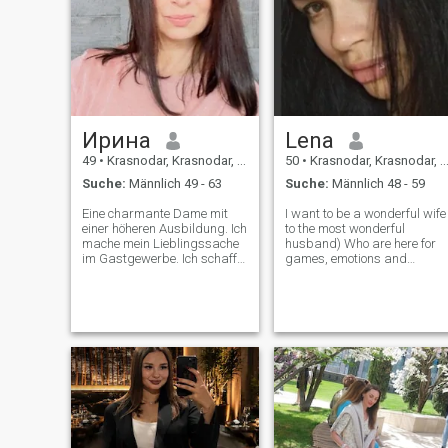
Skifahren, Segeln und
Stricken.
Ирина
Lena
49
•
Krasnodar, Krasnodar, Russland
50
•
Krasnodar, Krasnodar, Russland
Suche:
Männlich 49 - 63
Suche:
Männlich 48 - 59
Eine charmante Dame mit
I want to be a wonderful wife
einer höheren Ausbildung. Ich
to the most wonderful
mache mein Lieblingssache
husband) Who are here for
im Gastgewerbe. Ich schaffe
games, emotions and
Komfort und Harmonie im
feeding on feminine energy -
Haus. In einem Mann zieht
pass by. About me: be sad
man Adel, Intelligenz und
and cheerful, but always
Sinn für Humor an. Ich werde
kind. I feel a lie from afar.
das Leben eines Mannes mit
Caring and family-oriented.
Zärtlichkeit, Wärme und
My c
Freundlichkeit erfüllen.