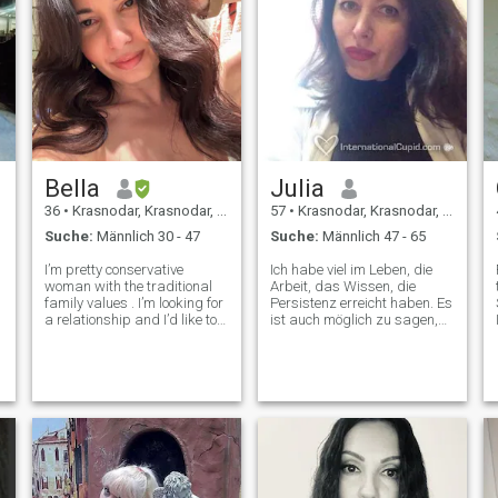
Bella
Julia
36
•
Krasnodar, Krasnodar, Russland
57
•
Krasnodar, Krasnodar, Russland
Suche:
Männlich 30 - 47
Suche:
Männlich 47 - 65
I’m pretty conservative
Ich habe viel im Leben, die
woman with the traditional
Arbeit, das Wissen, die
family values . I’m looking for
Persistenz erreicht haben. Es
a relationship and I’d like to
ist auch möglich zu sagen,
ultimately start a family. I
dass ich im Leben erfolgreich
love sport, good food and
... Aber ich bin einsam und
good wine (occasionally),
ich wünsche den glücklichen
tennis, F1, car racing, and
Frau zu sein, anstatt die
nice trips and cozy family
erfolgreiche Kopf.... "Spiele"
im Internet nicht interessant
sind, zu Mir, Ich suche ernste
Haltung. Am späten Abend
werden wir sitzen auf der
Terrasse in unserem Garten