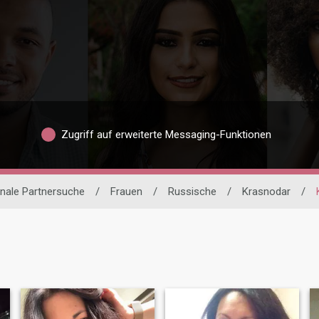
Zugriff auf erweiterte Messaging-Funktionen
onale Partnersuche
/
Frauen
/
Russische
/
Krasnodar
/