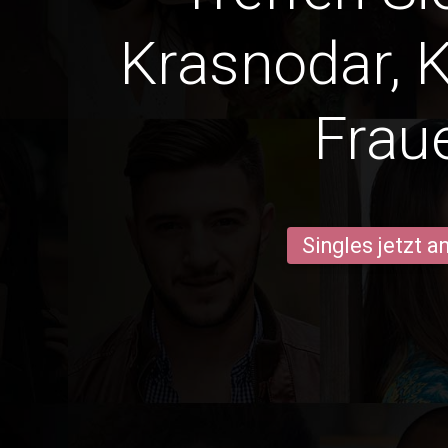
Krasnodar, 
Frau
Singles jetzt 