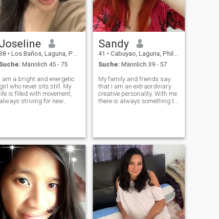
Joseline
Sandy
38
•
Los Baños, Laguna, Philippinen
41
•
Cabuyao, Laguna, Philippinen
Suche:
Männlich 45 - 75
Suche:
Männlich 39 - 57
I am a bright and energetic
My family and friends say
girl who never sits still. My
that I am an extraordinary
life is filled with movement,
creative personality. With me
always striving for new
there is always something to
heights. I am a soft and kind
talk about. I would describe
woman, but with great inner
myself as a kind and lovely
strength. I grew up in a
lady, who is funny and easy-
family where love, respect
going. I have a good sense of
and mutual support were the
humor, but I am very se