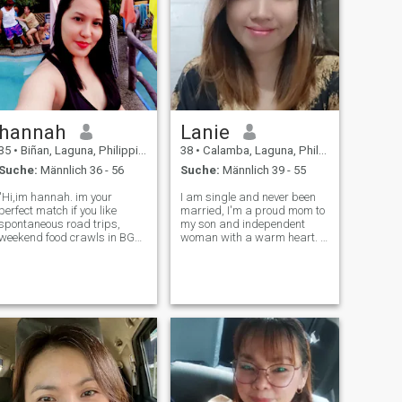
hannah
Lanie
35
•
Biñan, Laguna, Philippinen
38
•
Calamba, Laguna, Philippinen
Suche:
Männlich 36 - 56
Suche:
Männlich 39 - 55
"Hi,im hannah. im your
I am single and never been
perfect match if you like
married, I'm a proud mom to
spontaneous road trips,
my son and independent
weekend food crawls in BGC,
woman with a warm heart. I
or bringing mystery
work hard for myself and my
documentaries- just kidding,
son,. I value love, honesty,
I'm literally the opposite of a
and family, and I believe the
couch potato. i am really
best things in life are built
good at whipping up a mean
with care and a positive mi
plate of siniga