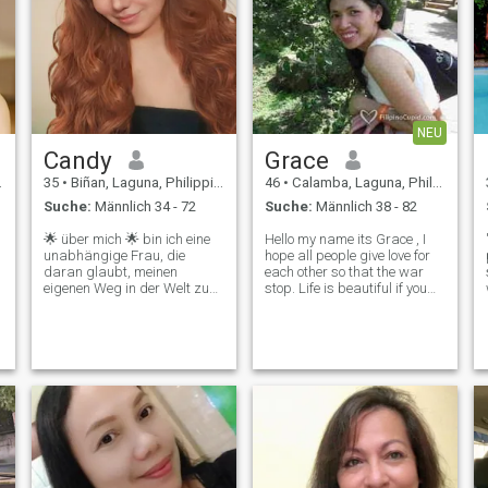
NEU
Candy
Grace
35
•
Biñan, Laguna, Philippinen
46
•
Calamba, Laguna, Philippinen
Suche:
Männlich 34 - 72
Suche:
Männlich 38 - 82
🌟 über mich 🌟 bin ich eine
Hello my name its Grace , I
unabhängige Frau, die
hope all people give love for
daran glaubt, meinen
each other so that the war
eigenen Weg in der Welt zu
stop. Life is beautiful if you
gehen. Ich schätze harte
find the partner that stay
Arbeit und Unabhängigkeit
beside you through good and
und habe den Weg eines
bad times to support each
Freiberuflers gewählt, um
other.To love each other until
mein eigener Chef zu sein.
you grow old together.
Mit einem Händchen für
Kreativität biete ich Online-
Dienste wie Fotobearbeitung,
Layout-Design und
Illustration an. ☺️ 🎸 Musik
war schon immer eine
Leidenschaft von mir, und ich