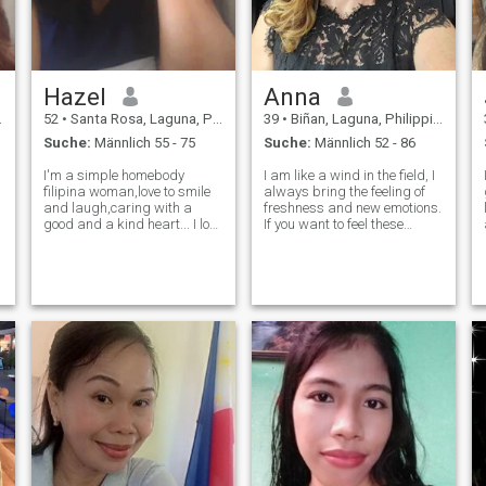
Gespräch zu beginnen.
Hazel
Anna
52
•
Santa Rosa, Laguna, Philippinen
39
•
Biñan, Laguna, Philippinen
Suche:
Männlich 55 - 75
Suche:
Männlich 52 - 86
I'm a simple homebody
I am like a wind in the field, I
filipina woman,love to smile
always bring the feeling of
and laugh,caring with a
freshness and new emotions.
good and a kind heart... I love
If you want to feel these
dogs,plants and flowers,love
emotions, I can promise that I
to watch sunset...A nature
may be the best at it! I am
g
lover. A WOMAN WITH A
very open-minded and I will
HEART I'm not here to make
show you my world which
fun I just want to live a happy
looks like a garden full