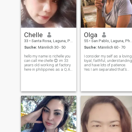
für Ich bin 100% echt, ehrlich,
loyal, vertrauenswürdig,
liebevoll und natürlich
fürsorglich, da ich eine
Fürsorgerin bin. Pls keine
Spiele,,, Spielen jemandes
Gefühle ist nicht gut. - Ich
Chelle
Olga
glaube an Karma. - Ja, das
glaube ich.
33
•
Santa Rosa, Laguna, Philippinen
55
•
San Pablo, Laguna, Philippinen
Suche:
Männlich 30 - 50
Suche:
Männlich 60 - 70
hello my name is richelle you
I consider my self as a loving
can call me chelle 😊 im 33
loyal, faithful, understanding
years old working at factory
and have lots of patience.
here in philippines as a Q.A
Yes I am separated that's
inspector.. im a singlemom of
why I am looking for a long
3.. i live with them, we have a
term relationship. A man wh
simple life.. im a honest and
can deal with my present
serious when it comes in
marital status. I love to cook
relationship.. ho
for the family and fo