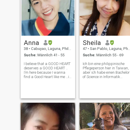
Anna
Sheila
38
•
Cabuyao, Laguna, Philippinen
47
•
San Pablo, Laguna, Philippinen
Suche:
Männlich 41 - 55
Suche:
Männlich 55 - 69
I believe that a GOOD HEART
Ich bin eine philippinische
deserves a GOOD HEART ..
Pflegeperson hier in Taiwan,
I’m here because I wanna
aber ich habe einen Bachelor
find a Good Heart like me …if
of Science in Informatik
God’s will …I can find you
gemacht, weit entfernt von
here, Im just a Simple
meiner Karriere auf den
Woman with a Simple
Philippinen. Ich bin seit 20
dream, I want to feel love
Jahren getrennt. Ich bin nicht
again.I just want a happy
verheiratet. Und jetzt suche
family.Someone
ich nach meinem
Lebenspartner, jemanden,
den ich lieben kann, mit dem
ich mein Leben teilen kann,
der den Standpunkt des
anderen teilt, mein bester
Freund und mein Liebhaber