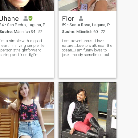
Jhane
Flor
34
•
San Pedro, Laguna, Philippinen
59
•
Santa Rosa, Laguna, Philippinen
Suche:
Männlich 34 - 52
Suche:
Männlich 60 - 72
I'm a simple with a good
I am adventurous...I love
heart, I'm living simple life
nature....love to walk near the
,person straightforward,
ocean...I am funny loves to
caring and friendly,I'm
joke...moody sometimes but
contented with life, I'm
easy to please..i like to watch
religious believer and God-
the sunset...and love
fearing. I'm a hardworking
surprises...i like to dance
person,working honorable, I
and cook during weekend....i
love cooking, and playing
like a house with a beauti
guitar,I'm l