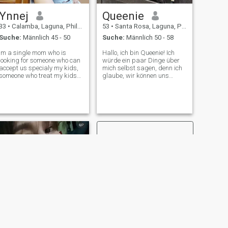
Ynnej
Queenie
33
•
Calamba, Laguna, Philippinen
53
•
Santa Rosa, Laguna, Philippinen
Suche:
Männlich 45 - 50
Suche:
Männlich 50 - 58
Im a single mom who is
Hallo, ich bin Queenie! Ich
looking for someone who can
würde ein paar Dinge über
accept us specialy my kids,
mich selbst sagen, denn ich
someone who treat my kids
glaube, wir können uns
as his own. Im a happy
kennenlernen, sobald wir die
person you will not getting
Gelegenheit haben zu reden.
bored when you talk to me
Ich bin eine liebevolle Frau,
heheh, im understanding,
die meine Familie sehr liebt.
lovable and caring. I'll do
Eine einfache Frau, die immer
everything for
noch glaubt, dass es
jemanden für mich gibt. 😊
WEITER