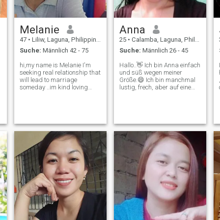
Melanie
Anna
47
•
Liliw, Laguna, Philippinen
25
•
Calamba, Laguna, Philippinen
Suche:
Männlich 42 - 75
Suche:
Männlich 26 - 45
hi,my name is Melanie I'm
Hallo..👋 Ich bin Anna einfach
seeking real relationship that
und süß wegen meiner
will lead to marriage
Größe.😄 Ich bin manchmal
someday ..im kind loving
lustig, frech, aber auf eine
caring understanding
gute Art und Weise und
person patient in life..
manchmal ernst kommt es
hardworking mother..I'm
darauf an, hahaha zu sein.
m
content what I have in life
😄\NIch komme von den
family is important to me
Philippinen gütig, liebevoll,
first and foremost,I d
fürsorglich, verständlich,
respektvoll und
gottesfürchtig.😊