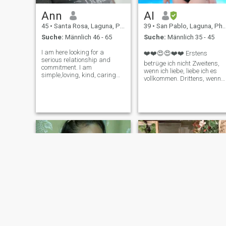
Ann
Al
45
•
Santa Rosa, Laguna, Philippinen
39
•
San Pablo, Laguna, Philippinen
Suche:
Männlich 46 - 65
Suche:
Männlich 35 - 45
I am here looking for a
❤️❤️😍😍❤️❤️ Erstens
serious relationship and
betrüge ich nicht Zweitens,
commitment. I am
wenn ich liebe, liebe ich es
simple,loving, kind, caring
vollkommen. Drittens, wenn
and sweet.I am God-fearing
du es bist. Nur du.\NSO
woman and family oriented. I
wenn du mich verlierst, geht
❤️ cooking and gardening. I
es auf dich.🙂 📌Ich bin eine
am loyal, faithful and honest
echte Person (ohne
when comes to a serious
gefälschte Konten oder Bilde
relationship. I
zu verwenden 😉)Ich bin
keine materialistische Frau,
ich weiß, wie ich mein
eigenes Geld verdienen kann
💪🏻 und ich schicke nicht zu
viel😊, 📌Ich habe es
vorgezogen, Geld für
Lebensmittel auszugeben
als unnötige Artikel zu
kaufen👌🏻, 💪🏻
😉%Einfachheit, hart
arbeitende coole Single Mom
📌💯. \N📌Ich bin nicht so
religiös, aber ich habe Angst