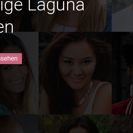
dige Laguna
en
ansehen