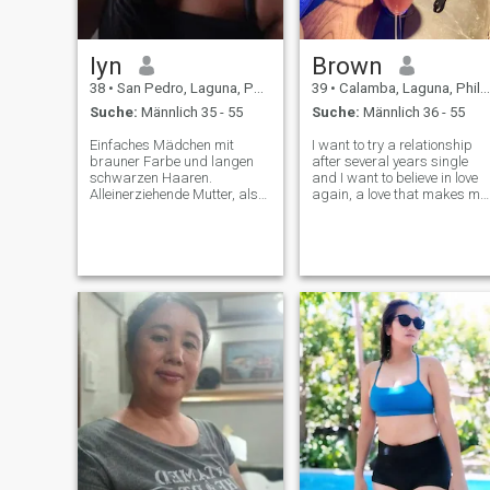
lyn
Brown
38
•
San Pedro, Laguna, Philippinen
39
•
Calamba, Laguna, Philippinen
Suche:
Männlich 35 - 55
Suche:
Männlich 36 - 55
Einfaches Mädchen mit
I want to try a relationship
brauner Farbe und langen
after several years single
schwarzen Haaren.
and I want to believe in love
Alleinerziehende Mutter, also
again, a love that makes me
suche ich jemanden, der
dream again. I don't want
mich für mich akzeptiert, wer
them to play with my
und was ich bin.. Mag
feelings. I consider myself a
kochen, Garten, mag Hunde
woman of good feelings. I a
und Katzen, liebt, fürsorglich,
a humorous girl who likes to
scherzt und lacht, deshalb
m
lächle ich, ich bin freundlich.
Ich bin nicht eifersüchtig. Ich
mag Musik, Tanz,
manchmal singe ich, obwohl
meine Stimme nicht so gut ist
😂.