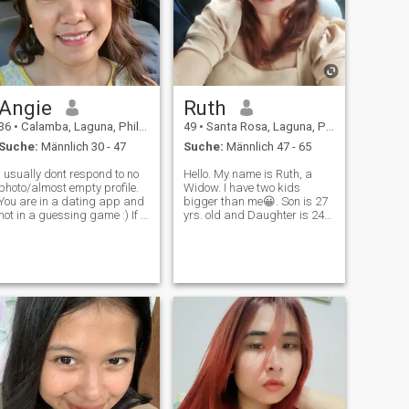
Angie
Ruth
36
•
Calamba, Laguna, Philippinen
49
•
Santa Rosa, Laguna, Philippinen
Suche:
Männlich 30 - 47
Suche:
Männlich 47 - 65
I usually dont respond to no
Hello. My name is Ruth, a
photo/almost empty profile.
Widow. I have two kids
You are in a dating app and
bigger than me😀. Son is 27
not in a guessing game :) If u
yrs. old and Daughter is 24
here looking for s*xting, ons,
yrs. old. They're both working
fubu, “fun”, sorry but im NOT
already and lives with me. I
nterested. Im here for long
love cooking and watching
term relationship. Im more of
movie and listening music.
a conservati
I'm a simple woman, sweet
so