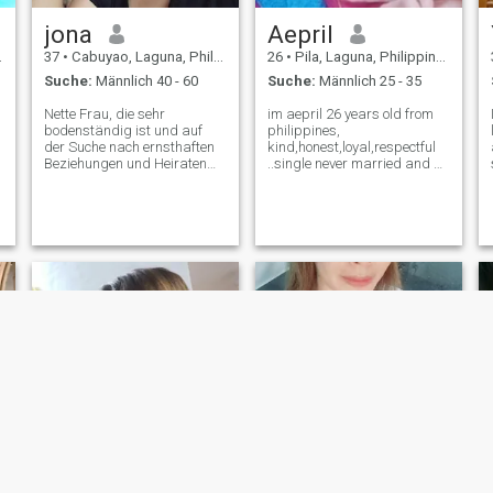
jona
Aepril
37
•
Cabuyao, Laguna, Philippinen
26
•
Pila, Laguna, Philippinen
Suche:
Männlich 40 - 60
Suche:
Männlich 25 - 35
Nette Frau, die sehr
im aepril 26 years old from
bodenständig ist und auf
philippines,
der Suche nach ernsthaften
kind,honest,loyal,respectful
Beziehungen und Heiraten
..single never married and no
ist. ich koche und singe gerne
kids looking for a serious
in Karaoke. ich liebe
relationship will leads to
sauberes Haus. ich liebe
marriage, but i want to find
Reisen, liebe es zu zeichnen.
here the man for me to build
ich liebe es, zu schreiben,
a happy family i am just a
r
singen 😁. Ich bin offen und
simple pers
bescheiden liebevoll treu
ehrlich, ehrlich, introvertiert
und ein wenig extrovertiert,
ich liebe die Natur und
Haustiere, die fernsehen
sehen. ich liebe Reisen, die
locker sind. ich möchte immer
lächelndes Gesicht und
positives😉☺️im Mädchen
mit Sinn Humor😉😉im
offenen Fernverkehr wenn ich
Freizeit habe spiele ich Spiele
wie mario und viele mehr ich