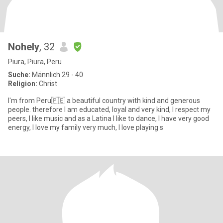
Nohely
, 32
Piura, Piura, Peru
Suche:
Männlich 29 - 40
Religion:
Christ
I'm from Peru🇵🇪 a beautiful country with kind and generous
people. therefore I am educated, loyal and very kind, I respect my
peers, I like music and as a Latina I like to dance, I have very good
energy, I love my family very much, I love playing s