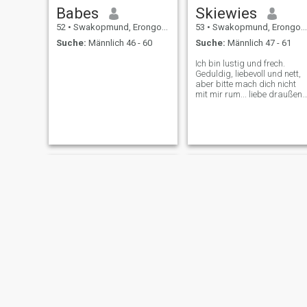
Babes
Skiewies
52
•
Swakopmund, Erongo, Namibia
53
•
Swakopmund, Erongo, Namibia
Suche:
Männlich 46 - 60
Suche:
Männlich 47 - 61
Ich bin lustig und frech.
Geduldig, liebevoll und nett,
aber bitte mach dich nicht
mit mir rum... liebe draußen,
dann drinnen. Kochen und
singen, ja, Sport
Elizabeth
Sandra