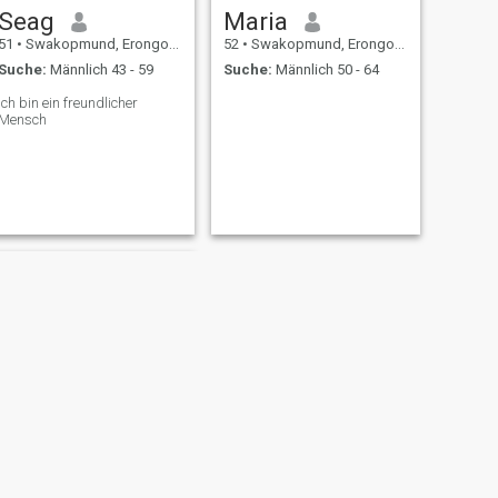
Seag
Maria
51
•
Swakopmund, Erongo, Namibia
52
•
Swakopmund, Erongo, Namibia
Suche:
Männlich 43 - 59
Suche:
Männlich 50 - 64
Ich bin ein freundlicher
Mensch
WEITER
Azaan