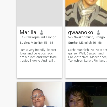
Marilla
gwaanoko
57
•
Swakopmund, Erongo, Namibia
57
•
Swakopmund, Erongo, Namibia
Suche:
Männlich 53 - 68
Suche:
Männlich 50 - 56
I am a very friendly , honest
Sucht männlich- 55- 65 in de
,loyal and generous lady. I
ganzen Welt, Deutschland,
am.a queen and want to be
Großbritannien, Niederlande
treated like one. And I will
Tschechien, Italien, Finnland,
definitely treats you as my
Dänemark, Norwegen,
king. I am very down to earth.
Schweden.