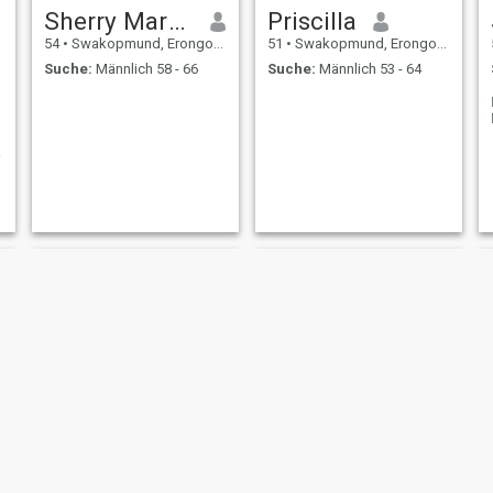
Sherry Martins
Priscilla
54
•
Swakopmund, Erongo, Namibia
51
•
Swakopmund, Erongo, Namibia
Suche:
Männlich 58 - 66
Suche:
Männlich 53 - 64
Tuuli
Sofija