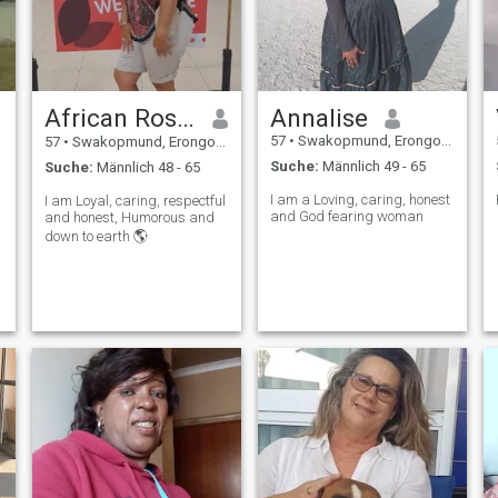
African Rose ♥️
Annalise
57
•
Swakopmund, Erongo, Namibia
57
•
Swakopmund, Erongo, Namibia
Suche:
Männlich 49 - 65
Suche:
Männlich 48 - 65
I am a Loving, caring, honest
I am Loyal, caring, respectful
and God fearing woman
and honest, Humorous and
down to earth 🌎