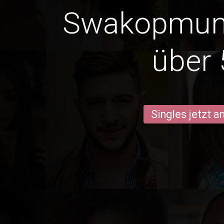
Swakopmun
über 
Singles jetzt 