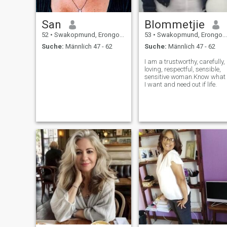
San
Blommetjie
52
•
Swakopmund, Erongo, Namibia
53
•
Swakopmund, Erongo, Namibia
Suche:
Männlich 47 - 62
Suche:
Männlich 47 - 62
I am a trustworthy, carefully,
loving, respectful, sensible,
sensitive woman.Know what
I want and need out if life.