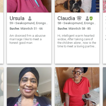
Ursula
Claudia 🌸
59
•
Swakopmund, Erongo, Namibia
58
•
Swakopmund, Erongo, Namibia
Suche:
Männlich 51 - 66
Suche:
Männlich 58 - 85
Am divorced frm a abusive
Hi, intelligent warm hearted
marriage I like to meet a
widow, After taking care of
honest good man
the children alone , now is the
time to meet a loving partner
and enjoy the second part of
this lifes journey.