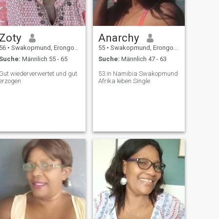
Zoty
Anarchy
56
•
Swakopmund, Erongo, Namibia
55
•
Swakopmund, Erongo, Namibia
Suche:
Männlich 55 - 65
Suche:
Männlich 47 - 63
Gut wiederverwertet und gut
53 in Namibia Swakopmund
erzogen
Afrika leben Single