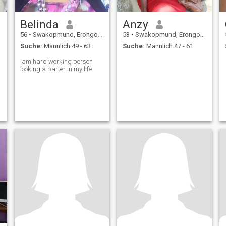
Belinda
Anzy
56
•
Swakopmund, Erongo, Namibia
53
•
Swakopmund, Erongo, Namibia
Suche:
Männlich 49 - 63
Suche:
Männlich 47 - 61
Iam hard working person
looking a parter in my life