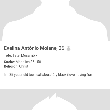
Evelina António Moiane
, 35
Tete, Tete, Mosambik
Suche:
Männlich 36 - 50
Religion:
Christ
I,m 35 yeasr old tecnical laboratóry black i love having fun