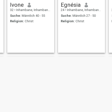
Ivone
Egnésia
32
•
Inhambane, Inhambane, Mosambik
24
•
Inhambane, Inhambane, Mosambik
Suche:
Männlich 40 - 55
Suche:
Männlich 27 - 50
Religion:
Christ
Religion:
Christ
Nilsa
carla