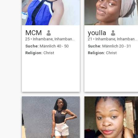
MCM
youlla
25
•
Inhambane, Inhambane, Mosambik
21
•
Inhambane, Inhambane, Mosambik
Suche:
Männlich 40 - 50
Suche:
Männlich 20 - 31
Religion:
Christ
Religion:
Christ