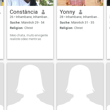
Constância
Yonny
26
•
Inhambane, Inhambane, Mosambik
28
•
Inhambane, Inhambane, Mosambik
Suche:
Männlich 29 - 54
Suche:
Männlich 31 - 35
Religion:
Christ
Religion:
Christ
Meio chata, muito enxigente
realiste odeio mentiras