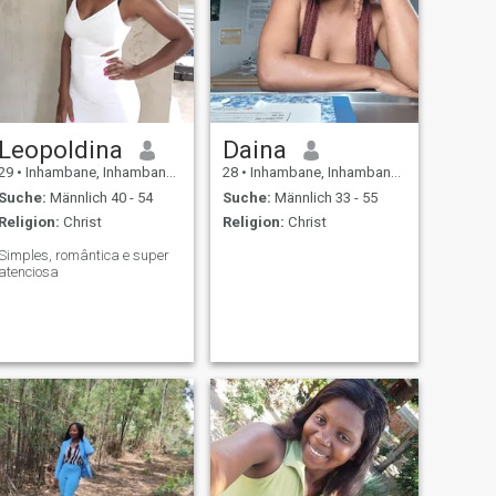
Leopoldina
Daina
29
•
Inhambane, Inhambane, Mosambik
28
•
Inhambane, Inhambane, Mosambik
Suche:
Männlich 40 - 54
Suche:
Männlich 33 - 55
Religion:
Christ
Religion:
Christ
Simples, romântica e super
atenciosa