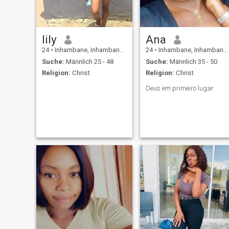
lily
Ana
24
•
Inhambane, Inhambane, Mosambik
24
•
Inhambane, Inhambane, Mosambik
Suche:
Männlich 25 - 48
Suche:
Männlich 35 - 50
Religion:
Christ
Religion:
Christ
Deus em primeiro lugar