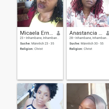
Micaela Ernesto
Anastancia rodrigues Guiamba
23
•
Inhambane, Inhambane, Mosambik
28
•
Inhambane, Inhambane, Mosambik
Suche:
Männlich 23 - 35
Suche:
Männlich 30 - 55
Religion:
Christ
Religion:
Christ