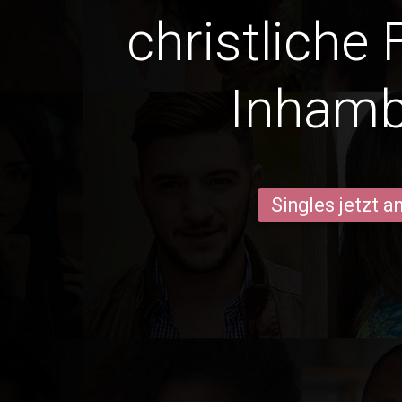
christliche 
Inham
Singles jetzt 