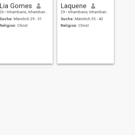
Lia Gomes
Laquene
26
•
Inhambane, Inhambane, Mosambik
29
•
Inhambane, Inhambane, Mosambik
Suche:
Männlich 29 - 51
Suche:
Männlich 35 - 40
Religion:
Christ
Religion:
Christ
Júlia