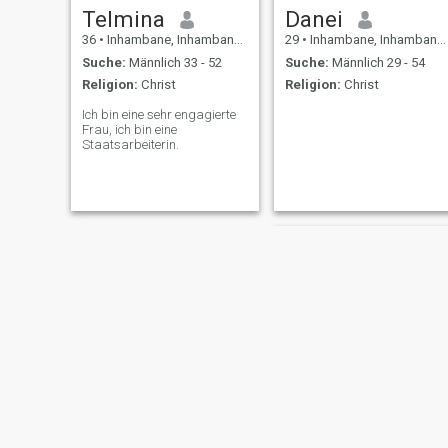
Telmina
Danei
36
•
Inhambane, Inhambane, Mosambik
29
•
Inhambane, Inhambane, Mosambik
Suche:
Männlich 33 - 52
Suche:
Männlich 29 - 54
Religion:
Christ
Religion:
Christ
Ich bin eine sehr engagierte
Frau, ich bin eine
Staatsarbeiterin.
NEU
Mirela