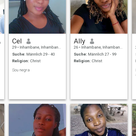
Cel
Ally
29
•
Inhambane, Inhambane, Mosambik
26
•
Inhambane, Inhambane, Mosambik
Suche:
Männlich 29 - 40
Suche:
Männlich 27 - 99
Religion:
Christ
Religion:
Christ
Sou negra