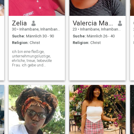
Zelia
Valercia Mahique
30
•
Inhambane, Inhambane, Mosambik
23
•
Inhambane, Inhambane, Mosambik
Suche:
Männlich 30 - 90
Suche:
Männlich 26 - 40
Religion:
Christ
Religion:
Christ
ich bin eine fleißige,
unternehmungslustige,
ehrliche, treue, liebevolle
Frau. ich gebe und
empfange das Gleiche,
etwas eifersüchtig, wenn ich
Gründe gebe, ich gehe gerne
Hand in Hand am Strand,
ich mag keine Ausgänge, ich
bin ein bisschen
hausgemacht, ich will
jemanden, der bereit ist für
eine ernsthafte Beziehung...