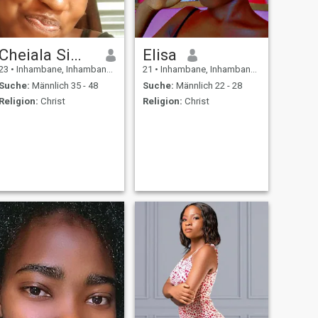
Cheiala Simões
Elisa
23
•
Inhambane, Inhambane, Mosambik
21
•
Inhambane, Inhambane, Mosambik
Suche:
Männlich 35 - 48
Suche:
Männlich 22 - 28
Religion:
Christ
Religion:
Christ