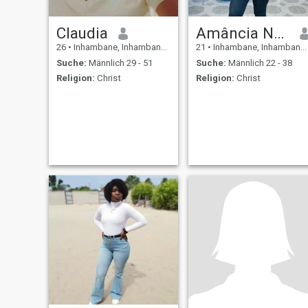
Claudia
Amância Nhavene
26
•
Inhambane, Inhambane, Mosambik
21
•
Inhambane, Inhambane, Mosambik
Suche:
Männlich 29 - 51
Suche:
Männlich 22 - 38
Religion:
Christ
Religion:
Christ