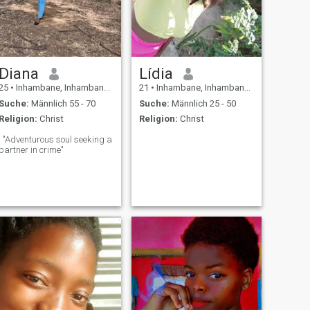
Diana
Lídia
25
•
Inhambane, Inhambane, Mosambik
21
•
Inhambane, Inhambane, Mosambik
Suche:
Männlich 55 - 70
Suche:
Männlich 25 - 50
Religion:
Christ
Religion:
Christ
. "Adventurous soul seeking a
partner in crime"