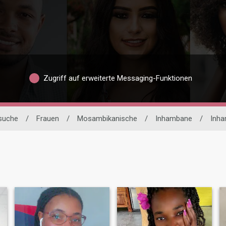
Zugriff auf erweiterte Messaging-Funktionen
rsuche
/
Frauen
/
Mosambikanische
/
Inhambane
/
Inh