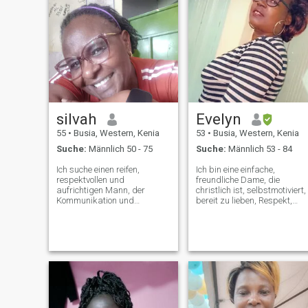
silvah
Evelyn
55
•
Busia, Western, Kenia
53
•
Busia, Western, Kenia
Suche:
Männlich 50 - 75
Suche:
Männlich 53 - 84
Ich suche einen reifen,
Ich bin eine einfache,
respektvollen und
freundliche Dame, die
aufrichtigen Mann, der
christlich ist, selbstmotiviert,
Kommunikation und
bereit zu lieben, Respekt,
Partnerschaft schätzt. Ich
Fürsorge und Vertrauen
bin nicht zum Spielen hier, ich
hoffe nur, jemanden zu
treffen, der ernsthaft, lustig
und freundlich ist, der bereit
ist für etwas Echtes mit einer
echten, treuen ehrlichen Frau,
die bereit ist, sich