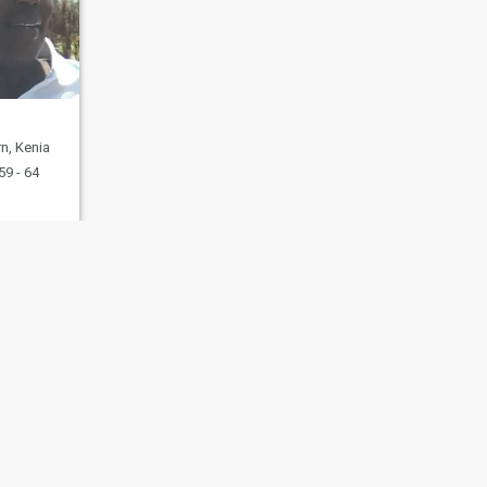
n, Kenia
59 - 64
ating Sicherheit
Inhaltsübersicht
Community-Richtlinien
107, USA, reg. number 5529030.