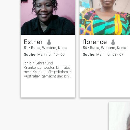
Esther
florence
51
•
Busia, Western, Kenia
56
•
Busia, Western, Kenia
Suche:
Männlich 45 - 60
Suche:
Männlich 58 - 67
Ich bin Lehrer und
Krankenschwester. Ich habe
mein Krankenpflegediplom in
Australien gemacht und ich
habe auch die
Gemeindearbeitsunfähigkeitsbescheinigung
IV. Gemacht