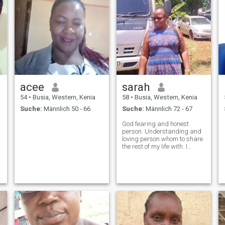
acee
sarah
54
•
Busia, Western, Kenia
58
•
Busia, Western, Kenia
Suche:
Männlich 50 - 66
Suche:
Männlich 72 - 67
God fearing and honest
person. Understanding and
loving person.whom to share
the rest of my life with. I
always remain true to
myself.