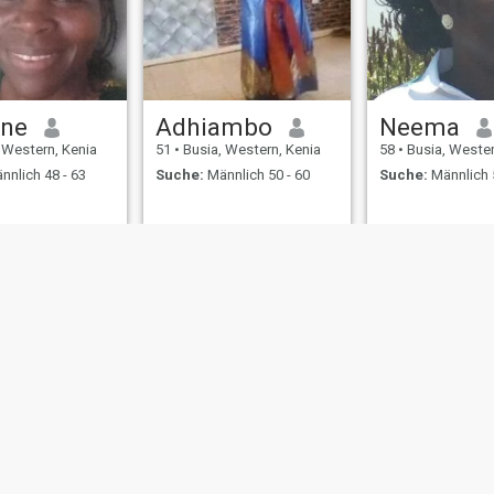
ine
Adhiambo
Neema
 Western, Kenia
51
•
Busia, Western, Kenia
58
•
Busia, Wester
nnlich 48 - 63
Suche:
Männlich 50 - 60
Suche:
Männlich 
ungen
Rückerstattungsrichtlinien
Datenschutzerklärung
Cookie Richtlinie
D
IL MIL, INC. located at 200 Townsend St., Unit 43, San Francisco CA 94