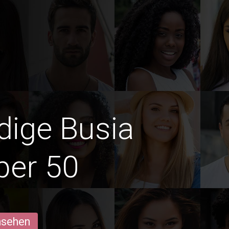
edige Busia
ber 50
ansehen