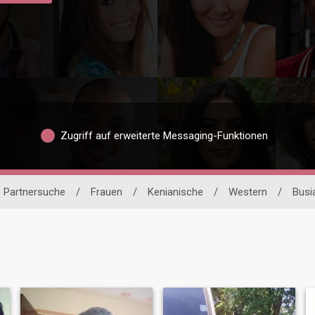
Zugriff auf erweiterte Messaging-Funktionen
e Partnersuche
/
Frauen
/
Kenianische
/
Western
/
Busi