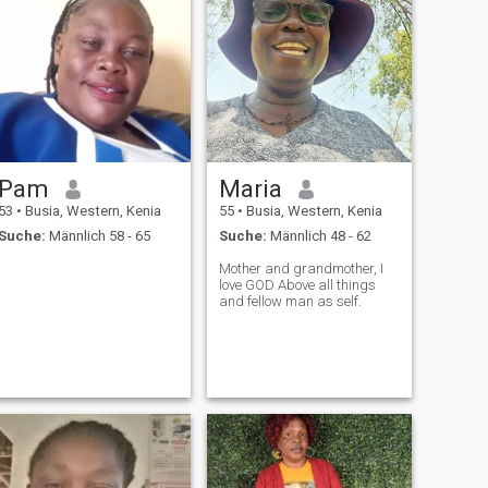
Pam
Maria
53
•
Busia, Western, Kenia
55
•
Busia, Western, Kenia
Suche:
Männlich 58 - 65
Suche:
Männlich 48 - 62
Mother and grandmother, I
love GOD Above all things
and fellow man as self.