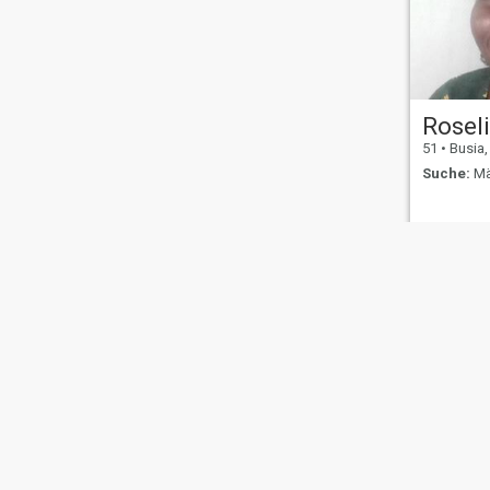
Rosel
51
•
Busia,
Suche:
Mä
Über uns
Kontakt
Erfolgsgeschichten
Nutzungsbeding
This website is operated by D