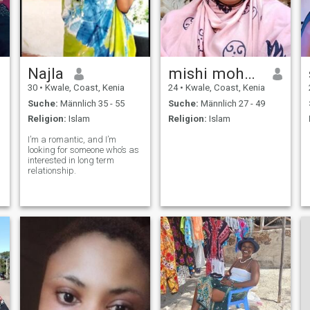
Najla
mishi mohamed
30
•
Kwale, Coast, Kenia
24
•
Kwale, Coast, Kenia
Suche:
Männlich 35 - 55
Suche:
Männlich 27 - 49
Religion:
Islam
Religion:
Islam
I’m a romantic, and I’m
looking for someone who’s as
interested in long term
relationship.