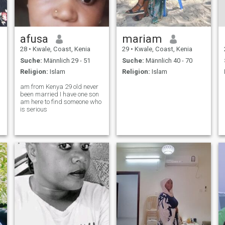
afusa
mariam
28
•
Kwale, Coast, Kenia
29
•
Kwale, Coast, Kenia
Suche:
Männlich 29 - 51
Suche:
Männlich 40 - 70
Religion:
Islam
Religion:
Islam
am from Kenya 29 old never
n
been married I have one son
am here to find someone who
is serious
s