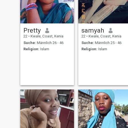
oder lange nach links
wischen kann , PS. Lass das
Gespräch am Laufen, ich
werde nicht zuerst schreiben
Pretty
samyah
22
•
Kwale, Coast, Kenia
22
•
Kwale, Coast, Kenia
Suche:
Männlich 26 - 46
Suche:
Männlich 25 - 46
Religion:
Islam
Religion:
Islam