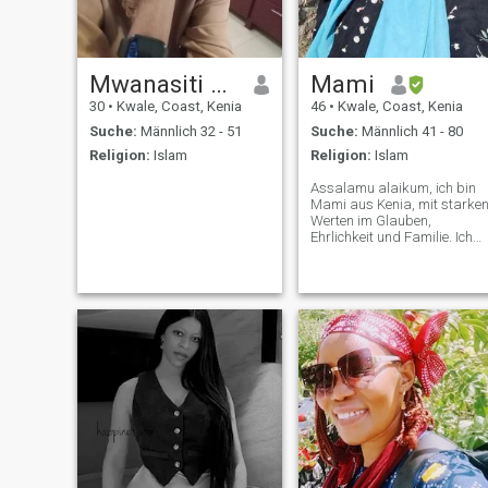
Mwanasiti Makame Halifani
Mami
30
•
Kwale, Coast, Kenia
46
•
Kwale, Coast, Kenia
Suche:
Männlich 32 - 51
Suche:
Männlich 41 - 80
Religion:
Islam
Religion:
Islam
Assalamu alaikum, ich bin
Mami aus Kenia, mit starke
Werten im Glauben,
Ehrlichkeit und Familie. Ich
glaube an gegenseitigen
Respekt und Verständnis al
Grundlage der Ehe. Auf der
Suche nach einem
gottesfürchtigen,
freundlichen und
unterstützenden
muslimischen Partner, um
eine Zukunft mit in sha Allah
aufzubauen.