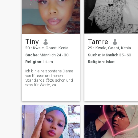
Tiny
Tamre
20
•
Kwale, Coast, Kenia
29
•
Kwale, Coast, Kenia
Suche:
Männlich 24 - 30
Suche:
Männlich 35 - 60
Religion:
Islam
Religion:
Islam
Ich bin eine spontane Dame
von Klasse und hohen
Standards 😊zu schön und
sexy für Worte, zu
verlockend, nicht zu
schmecken. Ich suche Einen
wahren Herrn und liebe
Sonnenuntergang und
Blumen. Den Rest kann ein
wahrer sanfter Mann
bewältigen. Ich liebe ein
gutes Date mit etwas
Unterricht und Wein 🍷 Ich
komme aus Südküste, Kenia
🇰🇪 wenn man nicht lange